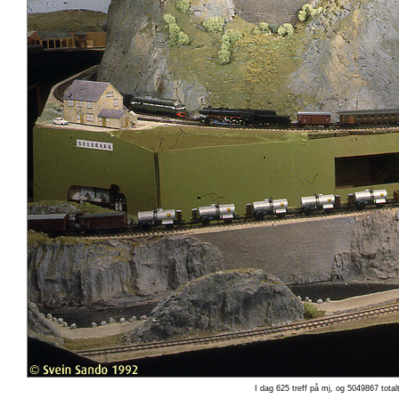
I dag 625 treff på mj, og 5049867 total