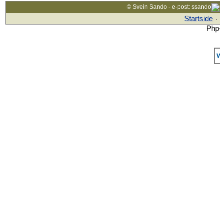
© Svein Sando - e-post: ssando
Startside
·
Php-