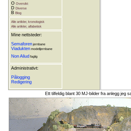
O
Oversikt
D
Diverse
B
Blog
Alle artikler, kronologisk
Alle artikler, alfabetisk
Mine nettsteder:
Semaforen
jernbane
Viadukten
modelljernbane
Non Aliud
faglig
Administrativt:
Pålogging
Redigering
Ett tilfeldig blant 30 MJ-bilder fra anlegg j