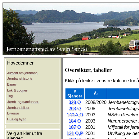
Hovedemner
Oversikter, tabeller
Allment om jernbane
Jernbanehistorie
Klikk på lenke i venstre kolonne for 
Baner
Lok & vogner
#
År
Sjanger
Tog
Jernb. og samfunnet
328 O
2008/2020
Jernbanefotogr
Jernbanebilder
263 O
2008
Jernbanefotogr
Diverse
140 A,O
2003
NSBs dieselmot
Hus og byer
184 O
2003
Nummerserier 
187 O
2001
Miljøtall for je
121 O,P
2001
Utvikling av de
Velg artikler ut fra
sjanger: