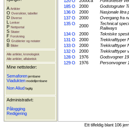
120 O
2000ca
Forkortelser ve
185 O
2000
Godstogruter Tr
A
Artikler
136 O
2000
Nasjonale litra
O
Oversikter, tabeller
D
137 O
2000
Overgang fra na
Diverse
L
Lenker
135 O
Technical speci
2000
P
Nettportal
Railways
S
Sitater
134 O
2000
Tekniske spesi
F
Forskning
131 O
2000
Trekkrafttyper
G
Grublerier og notater
B
133 O
2000
Trekkrafttyper N
Bilder
132 O
2000
Trekkrafttyper
Alle artikler, kronologisk
128 O
1976
Godsvogner 19
Alle artikler, alfabetisk
129 O
1976
Personvogner 
Mine nettsteder:
Semaforen
jernbane
Viadukten
modelljernbane
Non Aliud
faglig
Administrativt:
Pålogging
Redigering
Ett tilfeldig blant 106 je