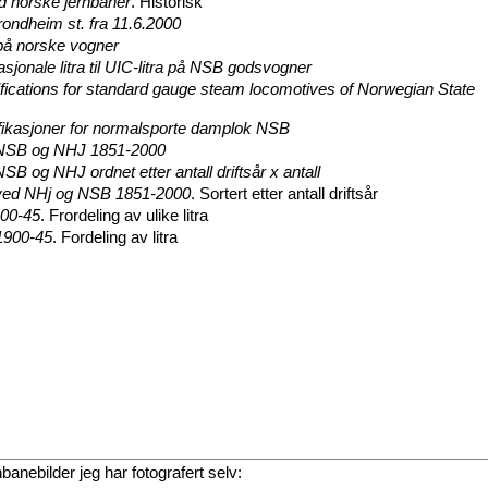
d norske jernbaner
. Historisk
ondheim st. fra 11.6.2000
 på norske vogner
sjonale litra til UIC-litra på NSB godsvogner
fications for standard gauge steam locomotives of Norwegian State
fikasjoner for normalsporte damplok NSB
 NSB og NHJ 1851-2000
SB og NHJ ordnet etter antall driftsår x antall
 ved NHj og NSB 1851-2000
. Sortert etter antall driftsår
00-45
. Frordeling av ulike litra
1900-45
. Fordeling av litra
rnbanebilder jeg har fotografert selv: