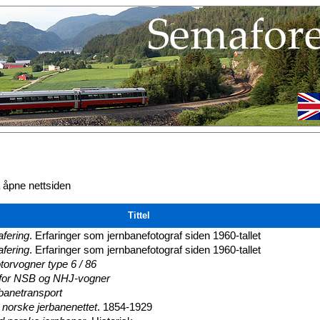
å åpne nettsiden
Tittel
afering
. Erfaringer som jernbanefotograf siden 1960-tallet
afering
. Erfaringer som jernbanefotograf siden 1960-tallet
orvogner type 6 / 86
for NSB og NHJ-vogner
rnbanetransport
t norske jerbanenettet
. 1854-1929