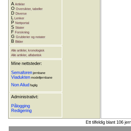
A
Artikler
O
Oversikter, tabeller
D
Diverse
L
Lenker
P
Nettportal
S
Sitater
F
Forskning
G
Grublerier og notater
B
Bilder
Alle artikler, kronologisk
Alle artikler, alfabetisk
Mine nettsteder:
Semaforen
jernbane
Viadukten
modelljernbane
Non Aliud
faglig
Administrativt:
Pålogging
Redigering
Ett tilfeldig blant 106 je