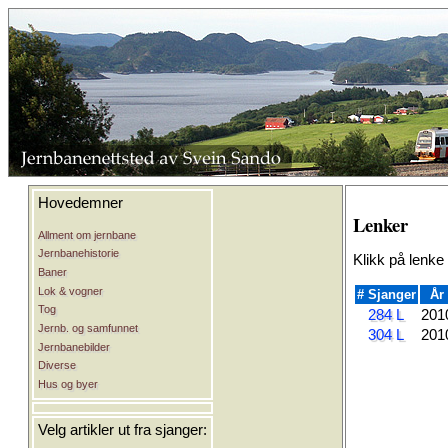
Hovedemner
Lenker
Allment om jernbane
Jernbanehistorie
Klikk på lenke
Baner
Lok & vogner
# Sjanger
År
Tog
284 L
201
Jernb. og samfunnet
304 L
201
Jernbanebilder
Diverse
Hus og byer
Velg artikler ut fra sjanger: