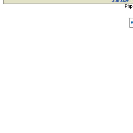
Startside
·
Php-