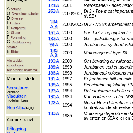
124 A
2001
Rørosbanen - noen histor
A
Artikler
252 A
Di 3 - The most important
O
2000/2007
Oversikter, tabeller
(NSB)
D
Diverse
204
L
Lenker
2000/2005
Di 3 - NSBs arbeidshest 
A,B
P
Nettportal
S
151 A
2000
Forståelse og opplevelse
Sitater
F
Forskning
183 A
2000
Gx - godstilhenger for m
G
Grublerier og
99 A
2000
Jernbanens systemfordel
notater
199
B
Bilder
2000
Motorvognsett type 66
A,B
193 A
2000
Om bevaring av rullende ma
Alle artikler,
kronologisk
188 A
1999
Jernbanen ved et tusenår
Alle artikler, alfabetisk
186 A
1998
Jernbaneteknologiens mi
Mine nettsteder:
191 A
1997
Er jernbanen blitt en milj
138 A
1995
Begeistring og lokkjøp i 
Semaforen
123 A
1994
Det eksisterte virkelig et 
jernbane
Viadukten
190 A
1994
Kan vi klare oss uten NS
modelljernbane
122 A
Norsk Hoved-Jernbane o
1994
kontraktsunderskrivelse 
Non Aliud
faglig
139 A
Motorvogn type 65 - en ko
1985
av enten en 65A eller en
Administrativt:
Pålogging