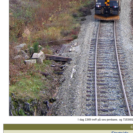
I dag 1349 treff på ses-jernbane, og 7163481
©