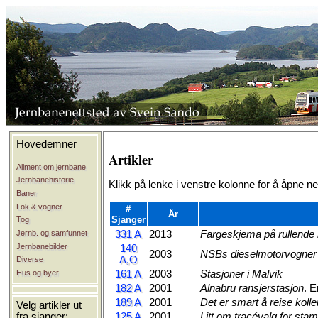
Hovedemner
Artikler
Allment om jernbane
Jernbanehistorie
Klikk på lenke i venstre kolonne for å åpne ne
Baner
Lok & vogner
#
År
Sjanger
Tog
Jernb. og samfunnet
331 A
2013
Fargeskjema på rullende 
Jernbanebilder
140
2003
NSBs dieselmotorvogner 
A,O
Diverse
Hus og byer
161 A
2003
Stasjoner i Malvik
182 A
2001
Alnabru ransjerstasjon
. E
189 A
2001
Det er smart å reise kolle
Velg artikler ut
125 A
2001
Litt om tracévalg for st
fra sjanger: