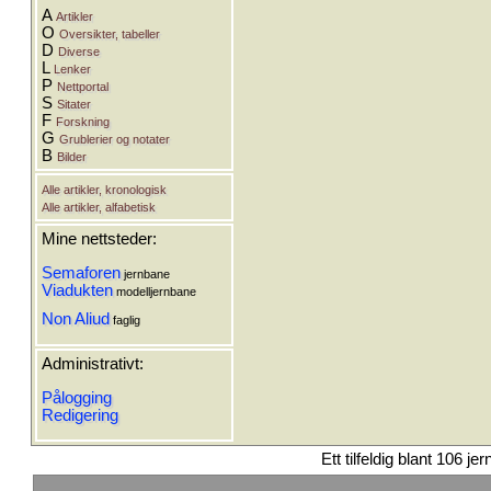
A
Artikler
O
Oversikter, tabeller
D
Diverse
L
Lenker
P
Nettportal
S
Sitater
F
Forskning
G
Grublerier og notater
B
Bilder
Alle artikler, kronologisk
Alle artikler, alfabetisk
Mine nettsteder:
Semaforen
jernbane
Viadukten
modelljernbane
Non Aliud
faglig
Administrativt:
Pålogging
Redigering
Ett tilfeldig blant 106 je