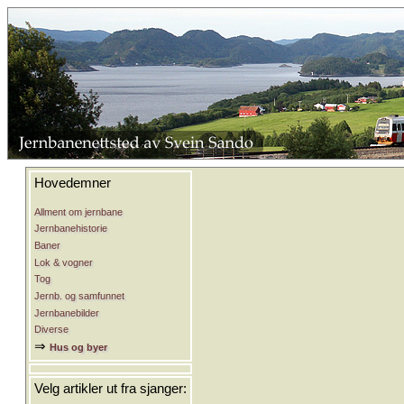
Hovedemner
Allment om jernbane
Jernbanehistorie
Baner
Lok & vogner
Tog
Jernb. og samfunnet
Jernbanebilder
Diverse
⇒
Hus og byer
Velg artikler ut fra sjanger: