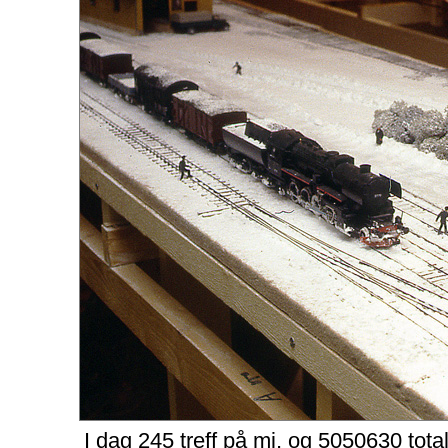
I dag 245 treff på mj, og 5050630 tota