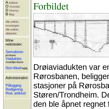
Forbildet
A
Artikkel
O
Oversikt
D
Diverse
B
Blog
Alle artikler,
kronologisk
Alle artikler,
alfabetisk
Mine
nettsteder:
Semaforen
jernbane
Viadukten
modelljernbane
Drøiaviadukten var e
Non Aliud
faglig
Rørosbanen, beliggen
Administrativt:
stasjoner på Rørosba
Pålogging
Redigering
Støren/Trondheim. Den
Red. artikkel
den ble åpnet regnet 