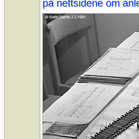
på nettsidene om anl