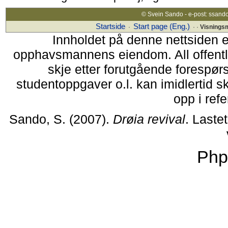
© Svein Sando - e-post: ssand
Startside
Start page (Eng.)
·
· ·
Visnings
Innholdet på denne nettsiden 
opphavsmannens eiendom. All offentlig
skje etter forutgående forespørs
studentoppgaver o.l. kan imidlertid 
opp i refe
Sando, S. (2007).
Drøia revival
. Laste
Php