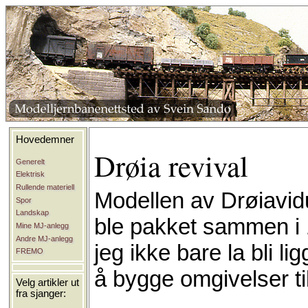
Hovedemner
Drøia revival
Generelt
Elektrisk
Rullende materiell
Modellen av Drøiavid
Spor
Landskap
ble pakket sammen i 
Mine MJ-anlegg
Andre MJ-anlegg
jeg ikke bare la bli l
FREMO
å bygge omgivelser t
Velg artikler ut
fra sjanger: