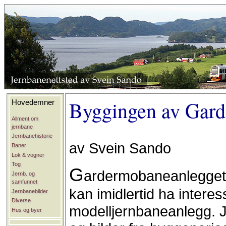
Byggingen av Gard
Hovedemner
Allment om
jernbane
Jernbanehistorie
av Svein Sando
Baner
Lok & vogner
Tog
G
ardermobaneanlegget 
Jernb. og
samfunnet
kan imidlertid ha inter
Jernbanebilder
Diverse
modelljernbaneanlegg. J
Hus og byer