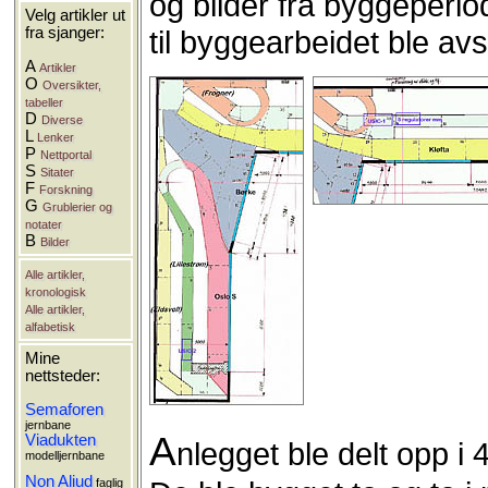
og bilder fra byggeper
Velg artikler ut
til byggearbeidet ble avs
fra sjanger:
A
Artikler
O
Oversikter,
tabeller
D
Diverse
L
Lenker
P
Nettportal
S
Sitater
F
Forskning
G
Grublerier og
notater
B
Bilder
Alle artikler,
kronologisk
Alle artikler,
alfabetisk
Mine
nettsteder:
Semaforen
jernbane
A
Viadukten
nlegget ble delt opp i 
modelljernbane
Non Aliud
faglig