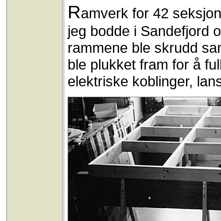
R
amverk for 42 seksjon
jeg bodde i Sandefjord o
rammene ble skrudd samm
ble plukket fram for å f
elektriske koblinger, la