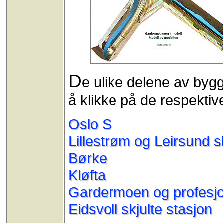
D
e ulike delene av bygg
å klikke på de respekti
Oslo S
Lillestrøm og Leirsund s
Børke
Kløfta
Gardermoen og profesjo
Eidsvoll skjulte stasjon