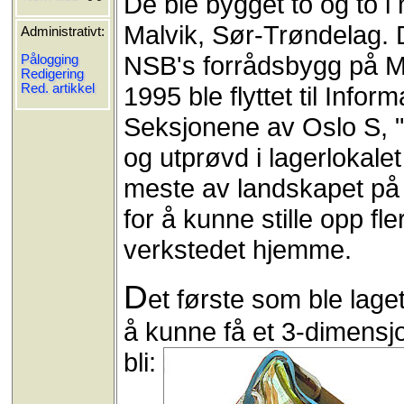
De ble bygget to og to i
Malvik, Sør-Trøndelag. 
Administrativt:
NSB's forrådsbygg på Mar
Pålogging
Redigering
Red. artikkel
1995 ble flyttet til Inf
Seksjonene av Oslo S, "L
og utprøvd i lagerlokale
meste av landskapet på
for å kunne stille opp fle
verkstedet hjemme.
D
et første som ble lage
å kunne få et 3-dimensjo
bli: