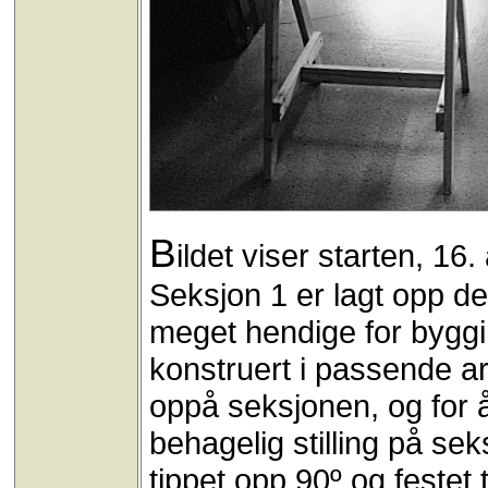
B
ildet viser starten, 16
Seksjon 1 er lagt opp d
meget hendige for bygg
konstruert i passende a
oppå seksjonen, og for å
behagelig stilling på se
tippet opp 90º og festet