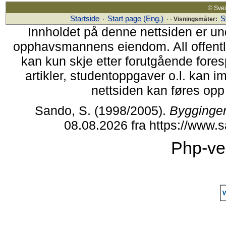
© Sv
Startside
Start page (Eng.)
S
·
· ·
Visningsmåter:
Innholdet på denne nettsiden er un
opphavsmannens eiendom. All offentlig 
kan kun skje etter forutgående fores
artikler, studentoppgaver o.l. kan i
nettsiden kan føres opp i
Sando, S. (1998/2005).
Bygginge
08.08.2026 fra https://www
Php-ve