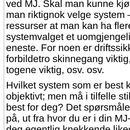
ved MJ. Skal man kunne kjør
man riktignok velge system 
ressurser at man kan ha flere
systemvalget et uomgjengeli
eneste. For noen er driftssikk
forbildetro skinnegang viktig,
togene viktig, osv. osv.
Hvilket system som er best k
objektivt; men må i tilfelle st
best for deg? Det spørsmåle
på, ut fra hvor du er i din MJ
deg egentlig knekkende likeg