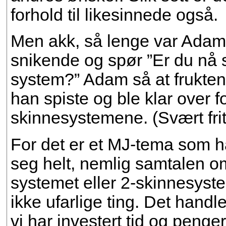
forhold til likesinnede også.
Men akk, så lenge var Adam
snikende og spør ”Er du nå si
system?” Adam så at frukten 
han spiste og ble klar over f
skinnesystemene. (Svært frit
For det er et MJ-tema som ha
seg helt, nemlig samtalen o
systemet eller 2-skinnesyste
ikke ufarlige ting. Det handl
vi har investert tid og penge