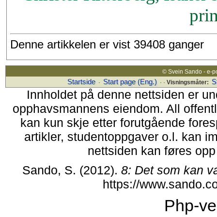
prin
Denne artikkelen er vist 39408 ganger
© Svein Sando - e-p
Startside
Start page (Eng.)
S
·
· ·
Visningsmåter:
Innholdet på denne nettsiden er un
opphavsmannens eiendom. All offentlig 
kan kun skje etter forutgående fores
artikler, studentoppgaver o.l. kan i
nettsiden kan føres opp i
Sando, S. (2012).
8: Det som kan v
https://www.sando.c
Php-ve