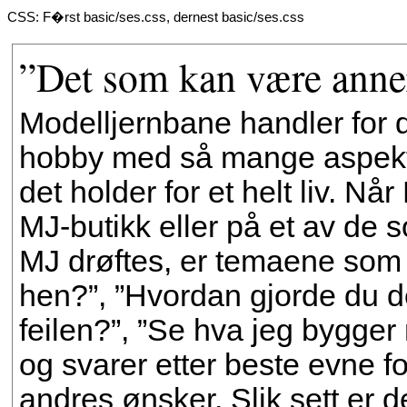
CSS: F�rst basic/ses.css, dernest basic/ses.css
”Det som kan være anne
Modelljernbane handler for d
hobby med så mange aspekte
det holder for et helt liv. Nå
MJ-butikk eller på et av de 
MJ drøftes, er temaene som o
hen?”, ”Hvordan gjorde du d
feilen?”, ”Se hva jeg bygger 
og svarer etter beste evne 
andres ønsker. Slik sett er de