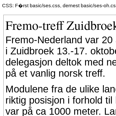
CSS: F�rst basic/ses.css, dernest basic/ses-oh.c
Fremo-treff Zuidbroe
Fremo-Nederland var 20 år
i Zuidbroek 13.-17. oktob
delegasjon deltok med n
på et vanlig norsk treff.
Modulene fra de ulike lan
riktig posisjon i forhold 
var på ca 1000 meter. L