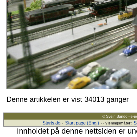
Denne artikkelen er vist 34013 ganger
© Svein Sando - e-p
Startside
Start page (Eng.)
S
·
· ·
Visningsmåter:
Innholdet på denne nettsiden er un