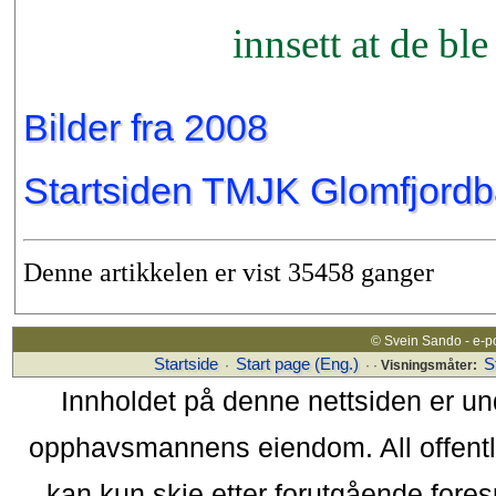
innsett at de bl
Bilder fra 2008
Startsiden TMJK Glomfjordb
Denne artikkelen er vist 35458 ganger
© Svein Sando - e-p
Startside
Start page (Eng.)
S
·
· ·
Visningsmåter:
Innholdet på denne nettsiden er un
opphavsmannens eiendom. All offentlig 
kan kun skje etter forutgående fores