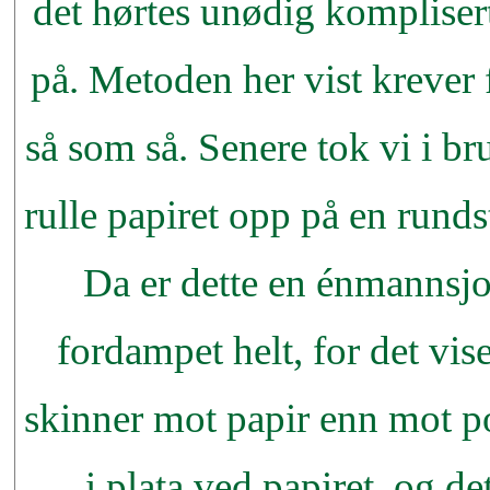
det hørtes unødig komplisert
på. Metoden her vist krever 
så som så. Senere tok vi i b
rulle papiret opp på en runds
Da er dette en énmannsjo
fordampet helt, for det vis
skinner mot papir enn mot po
i plata ved papiret, og d