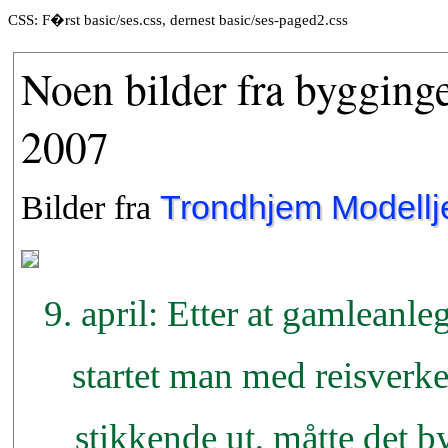
CSS: F�rst basic/ses.css, dernest basic/ses-paged2.css
Noen bilder fra bygging
2007
Bilder fra
Trondhjem Modellj
9. april: Etter at gamleanl
startet man med reisverke
stikkende ut, måtte det 