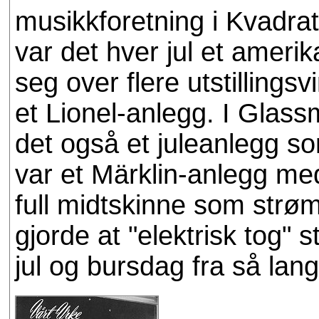
musikkforetning i Kvadrat
var det hver jul et ameri
seg over flere utstillingsv
et Lionel-anlegg. I Glass
det også et juleanlegg som
var et Märklin-anlegg m
full midtskinne som strøm
gjorde at "elektrisk tog" s
jul og bursdag fra så lan