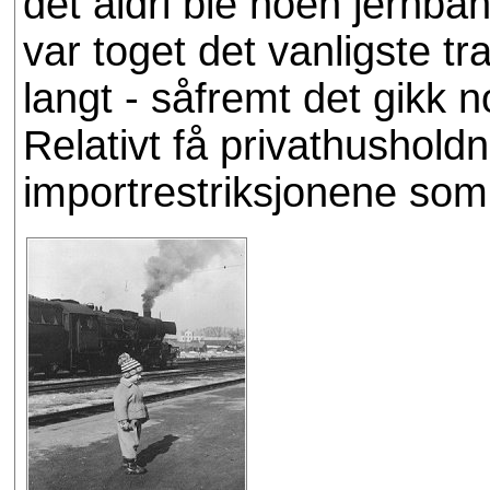
det aldri ble noen jernb
var toget det vanligste tr
langt - såfremt det gikk n
Relativt få privathushold
importrestriksjonene som 