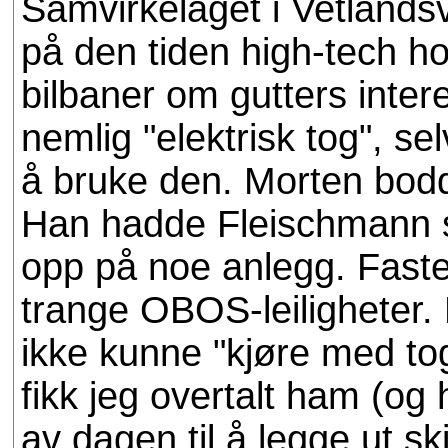
Samvirkelaget i Vetlandsv
på den tiden high-tech 
bilbaner om gutters inte
nemlig "elektrisk tog", sel
å bruke den. Morten bodd
Han hadde Fleischmann s
opp på noe anlegg. Faste 
trange OBOS-leiligheter.
ikke kunne "kjøre med to
fikk jeg overtalt ham (og
av dagen til å legge ut sk