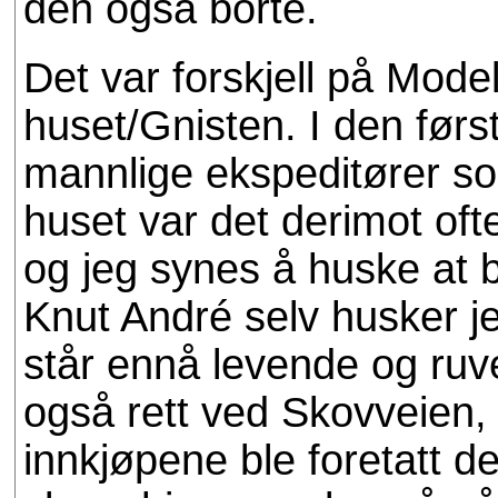
den også borte.
Det var forskjell på Mod
huset/Gnisten. I den først
mannlige ekspeditører so
huset var det derimot of
og jeg synes å huske at be
Knut André selv husker j
står ennå levende og ruv
også rett ved Skovveien, 
innkjøpene ble foretatt d