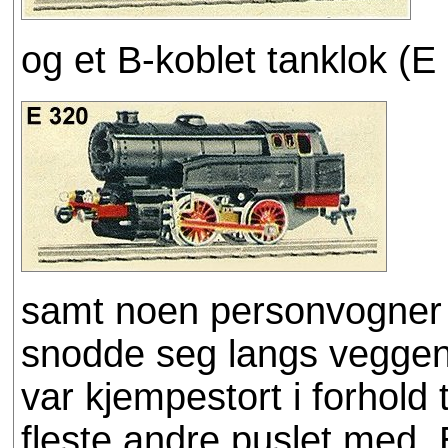
og et B-koblet tanklok (E
samt noen personvogner 
snodde seg langs veggene
var kjempestort i forhold 
fleste andre puslet med. E