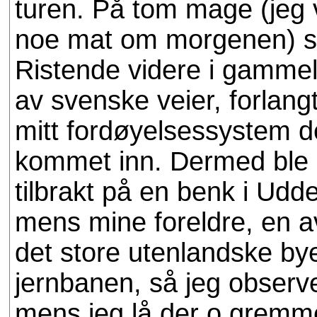
turen. På tom mage (jeg v
noe mat om morgenen) spi
Ristende videre i gammel
av svenske veier, forlangt
mitt fordøyelsessystem 
kommet inn. Dermed ble r
tilbrakt på en benk i Udd
mens mine foreldre, en a
det store utenlandske by
jernbanen, så jeg observ
mens jeg lå der o gremme