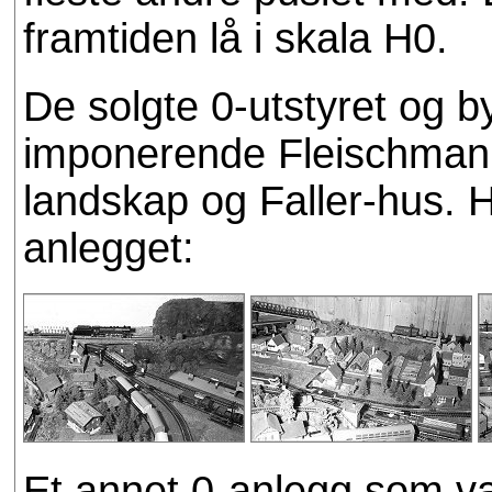
framtiden lå i skala H0.
De solgte 0-utstyret og b
imponerende Fleischmann
landskap og Faller-hus. H
anlegget:
Et annet 0-anlegg som var 