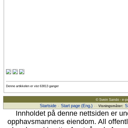
Denne artikkelen er vist 63813 ganger
© Svein Sando - e-p
Startside
Start page (Eng.)
S
·
· ·
Visningsmåter:
Innholdet på denne nettsiden er un
opphavsmannens eiendom. All offentlig 