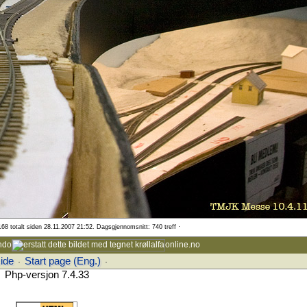
168 totalt siden 28.11.2007 21:52. Dagsgjennomsnitt: 740 treff ·
ndo
online.no
side
Start page (Eng.)
·
·
Php-versjon 7.4.33