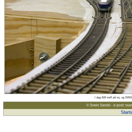
I dag 926 treff på mj, og 5050
© Svein Sando - e-post: ssa
Start