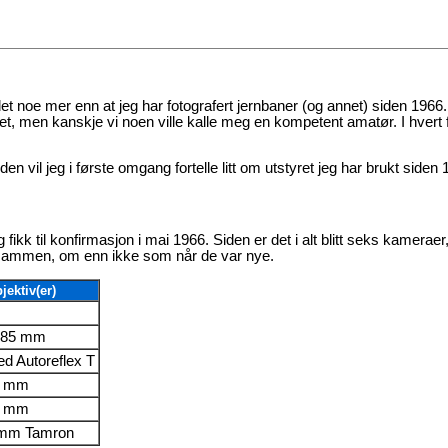
et noe mer enn at jeg har fotografert jernbaner (og annet) siden 1966
et, men kanskje vi noen ville kalle meg en kompetent amatør. I hvert f
n vil jeg i første omgang fortelle litt om utstyret jeg har brukt siden 
fikk til konfirmasjon i mai 1966. Siden er det i alt blitt seks kameraer,
lle sammen, om enn ikke som når de var nye.
jektiv(er)
 85 mm
ed Autoreflex T
8 mm
4 mm
 mm Tamron