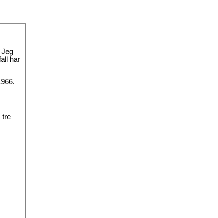
. Jeg
all har
1966.
 tre