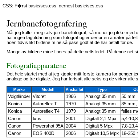
CSS: F�rst basic/ses.css, dernest basic/ses.css
Jernbanefotografering
Når jeg kaller meg selv jernbanefotograf, så mener jeg ikke med d
har ingen fagutdanning som fotograf og er derfor en amatør på felt
noen tidvis likt bildene mine så pass godt at de har betalt for de.
Mange av bildene mine finnes på dette nettstedet. På denne nettside
Fotografiapparatene
Det hele startet med at jeg kjøpte mitt første kamera for penger jeg 
analoge og tre digitale. Jeg har fortsatt alle seks og de virker a
Merke
Modell
Anskaffet
Type
Ob
Voigtländer
Vitoret
1966
Analogt 35 mm
50 mm
Konica
Autoreflex T
1970
Analogt 35 mm
35 mm,
Konica
Autoreflex T4
1979
Analogt 35 mm
felles m
Canon
Ixus
2001
Digitalt 2,1 Mpx
5,4-10,
Canon
Powershot 95A
2004
Digitalt 5 Mpx
7,8-23,
Canon
EOS 400D
2006
Digitalt 10,5 Mpx
18-250