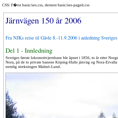
CSS: F�rst basic/ses.css, dernest basic/ses-paged.css
Järnvägen 150 år 2006
Fra NJKs reise til Gävle 8.-11.9.2006 i anledning Sverige
Del 1 - Innledning
Sveriges første lokomotivjernbane ble åpnet i 1856, to år etter Nor
Nora, på de to private banene Köping-Hults jänväg og Nora-Ervalla 
nemlig strekningen Malmö-Lund.