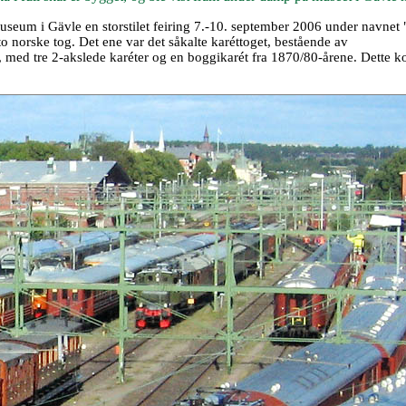
useum i Gävle en storstilet feiring 7.-10. september 2006 under navnet 
 to norske tog. Det ene var det såkalte karéttoget, bestående av
 med tre 2-akslede karéter og en boggikarét fra 1870/80-årene. Dette k