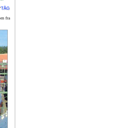
"
TÅG
om fra