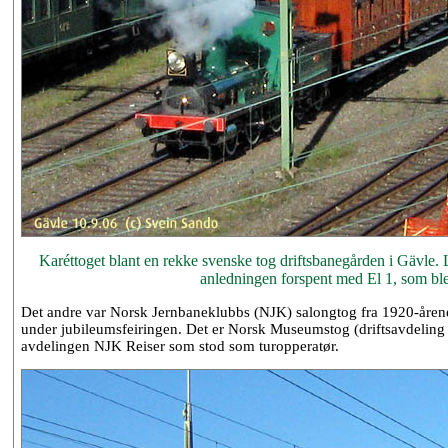
Karéttoget blant en rekke svenske tog driftsbanegården i Gävle.
anledningen forspent med El 1, som ble b
Det andre var Norsk Jernbaneklubbs (NJK) salongtog fra 1920-årene. 
under jubileumsfeiringen. Det er Norsk Museumstog (driftsavdeling 
avdelingen NJK Reiser som stod som turopperatør.