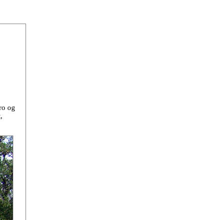
ro og
,