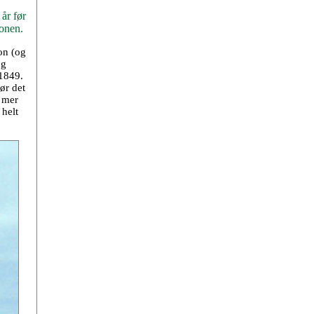
 år før
jonen.
on (og
og
 1849.
ør det
t mer
 helt