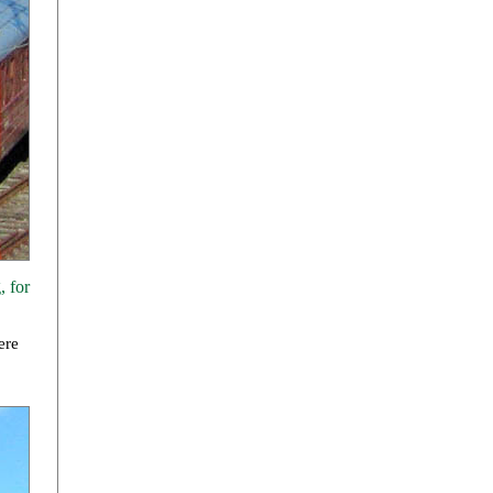
, for
ere