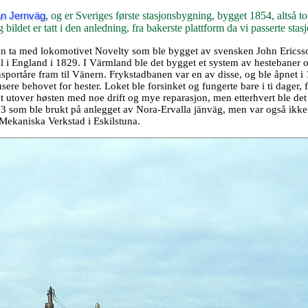
, og er Sveriges første stasjonsbygning, bygget 1854, altså to
an Jernväg
bildet er tatt i den anledning, fra bakerste plattform da vi passerte stas
 man ta med lokomotivet Novelty som ble bygget av svensken John Ericss
l i England i 1829. I Värmland ble det bygget et system av hestebaner 
portåre fram til Vänern. Frykstadbanen var en av disse, og ble åpnet i
ere behovet for hester. Loket ble forsinket og fungerte bare i ti dager, f
e det utover høsten med noe drift og mye reparasjon, men etterhvert ble de
1853 som ble brukt på anlegget av Nora-Ervalla jänväg, men var også ikke
s Mekaniska Verkstad i Eskilstuna.