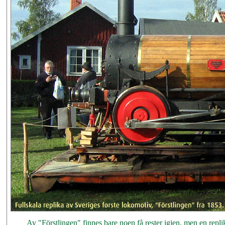
Av "Förstlingen" finnes bare noen få rester igjen, men en repli