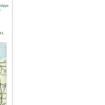
 slippe
.
r
11.