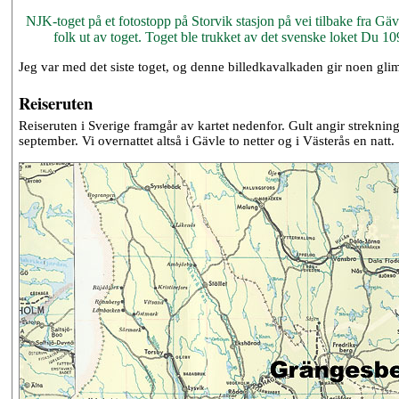
NJK-toget på et fotostopp på Storvik stasjon på vei tilbake fra Gävle.
folk ut av toget. Toget ble trukket av det svenske loket Du 1
Jeg var med det siste toget, og denne billedkavalkaden gir noen glimt 
Reiseruten
Reiseruten i Sverige framgår av kartet nedenfor. Gult angir streknin
september. Vi overnattet altså i Gävle to netter og i Västerås en natt.