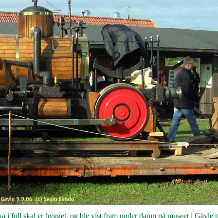
ka i full skal er bygget, og ble vist fram under damp på museet i Gävle 