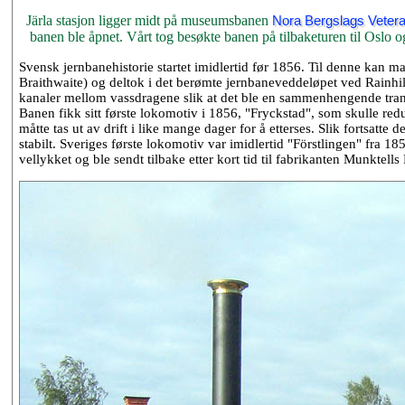
Järla stasjon ligger midt på museumsbanen
Nora Bergslags Veter
banen ble åpnet. Vårt tog besøkte banen på tilbaketuren til Oslo og 
Svensk jernbanehistorie startet imidlertid før 1856. Til denne kan
Braithwaite) og deltok i det berømte jernbaneveddeløpet ved Rainhil
kanaler mellom vassdragene slik at det ble en sammenhengende trans
Banen fikk sitt første lokomotiv i 1856, "Fryckstad", som skulle redus
måtte tas ut av drift i like mange dager for å etterses. Slik fortsatt
stabilt. Sveriges første lokomotiv var imidlertid "Förstlingen" fra 
vellykket og ble sendt tilbake etter kort tid til fabrikanten Munktell