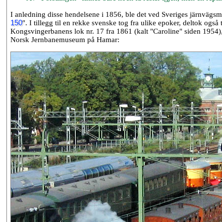
I anledning disse hendelsene i 1856, ble det ved Sveriges järnvägsm
150
". I tillegg til en rekke svenske tog fra ulike epoker, deltok også
Kongsvingerbanens lok nr. 17 fra 1861 (kalt "Caroline" siden 1954),
Norsk Jernbanemuseum på Hamar: