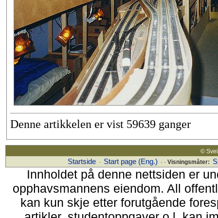
Denne artikkelen er vist 59639 ganger
© Sv
Startside
Start page (Eng.)
S
·
· ·
Visningsmåter:
Innholdet på denne nettsiden er un
opphavsmannens eiendom. All offentlig 
kan kun skje etter forutgående fores
artikler, studentoppgaver o.l. kan i