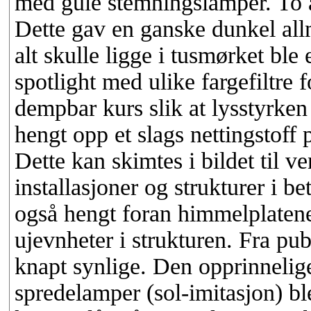
med gule stemningslamper. To av
Dette gav en ganske dunkel all
alt skulle ligge i tusmørket bl
spotlight med ulike fargefiltre 
dempbar kurs slik at lysstyrken 
hengt opp et slags nettingstoff 
Dette kan skimtes i bildet til ve
installasjoner og strukturer i b
også hengt foran himmelplatene
ujevnheter i strukturen. Fra pu
knapt synlige. Den opprinnelig
spredelamper (sol-imitasjon) b