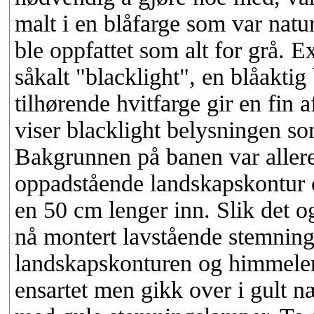
malt i en blåfarge som var nat
ble oppfattet som alt for grå. 
såkalt "blacklight", en blåakt
tilhørende hvitfarge gir en fin 
viser blacklight belysningen so
Bakgrunnen på banen var allered
oppadstående landskapskontur
en 50 cm lenger inn. Slik det og
nå montert lavstående stemnin
landskapskonturen og himmelen
ensartet men gikk over i gult n