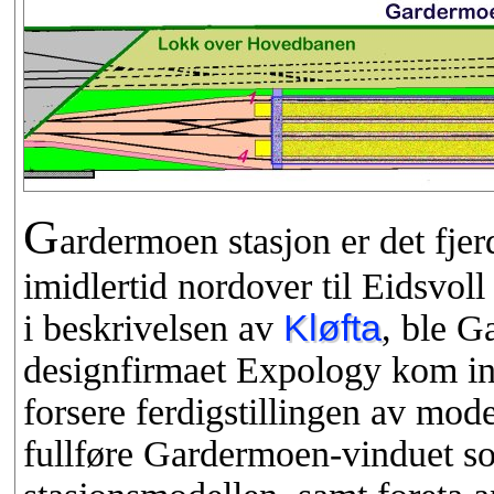
G
ardermoen stasjon er det fjer
imidlertid nordover til Eidsvol
i beskrivelsen av
Kløfta
, ble G
designfirmaet Expology kom inn
forsere ferdigstillingen av mod
fullføre Gardermoen-vinduet s