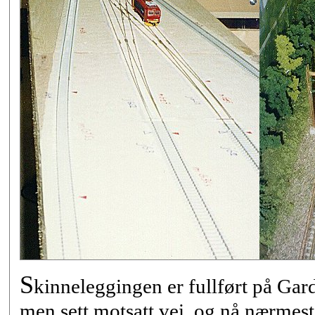
S
kinneleggingen er fullført på Gar
men sett motsatt vei, og nå nærmest 