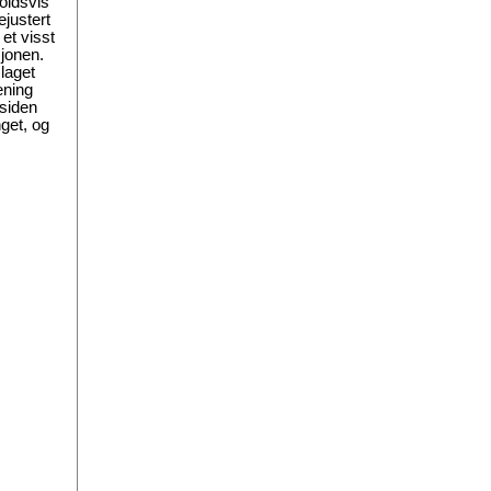
oldsvis
ejustert
et visst
jonen.
laget
ening
 siden
get, og