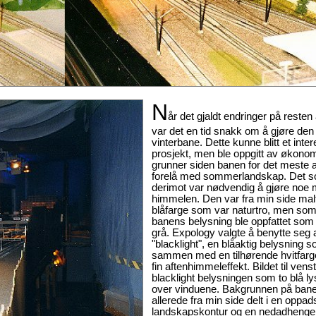
N
år det gjaldt endringer på reste
var det en tid snakk om å gjøre den 
vinterbane. Dette kunne blitt et inte
prosjekt, men ble oppgitt av økono
grunner siden banen for det meste a
forelå med sommerlandskap. Det 
derimot var nødvendig å gjøre noe 
himmelen. Den var fra min side malt
blåfarge som var naturtro, men so
banens belysning ble oppfattet som a
grå. Expology valgte å benytte seg 
"blacklight", en blåaktig belysning 
sammen med en tilhørende hvitfarge
fin aftenhimmeleffekt. Bildet til vens
blacklight belysningen som to blå ly
over vinduene. Bakgrunnen på bane
allerede fra min side delt i en oppa
landskapskontur og en nedadheng