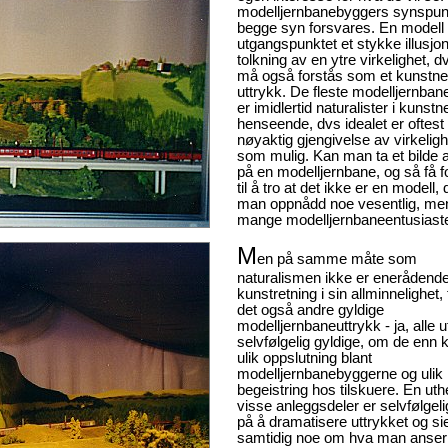
modelljernbanebyggers synspun
begge syn forsvares. En modell e
utgangspunktet et stykke illusjon,
tolkning av en ytre virkelighet, d
må også forstås som et kunstne
uttrykk. De fleste modelljernba
er imidlertid naturalister i kunstn
henseende, dvs idealet er oftest
nøyaktig gjengivelse av virkelig
som mulig. Kan man ta et bilde 
på en modelljernbane, og så få fo
til å tro at det ikke er en modell,
man oppnådd noe vesentlig, me
mange modelljernbaneentusiaste
M
en på samme måte som
naturalismen ikke er enerådend
kunstretning i sin allminnelighet,
det også andre gyldige
modelljernbaneuttrykk - ja, alle u
selvfølgelig gyldige, om de enn 
ulik oppslutning blant
modelljernbanebyggerne og ulik
begeistring hos tilskuere. En ut
visse anleggsdeler er selvfølgel
på å dramatisere uttrykket og si
samtidig noe om hva man anse