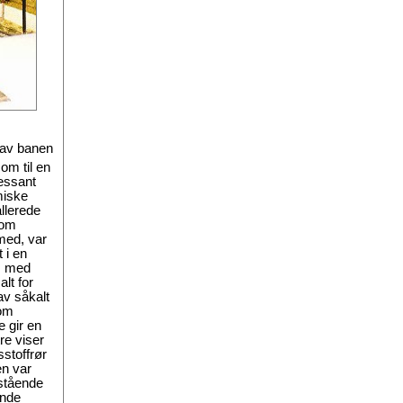
n av banen
om til en
ressant
miske
llerede
som
med, var
 i en
m med
lt for
av såkalt
som
 gir en
tre viser
sstoffrør
n var
dstående
ende