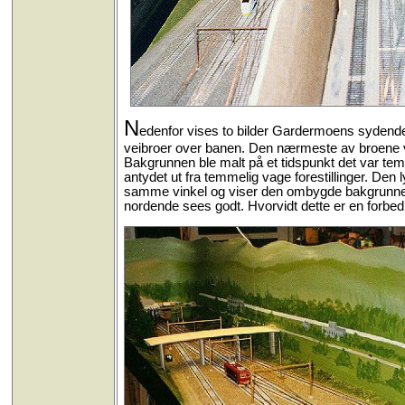
N
edenfor vises to bilder Gardermoens sydende. 
veibroer over banen. Den nærmeste av broene var r
Bakgrunnen ble malt på et tidspunkt det var tem
antydet ut fra temmelig vage forestillinger. Den ly
samme vinkel og viser den ombygde bakgrunnen 
nordende sees godt. Hvorvidt dette er en forbedr