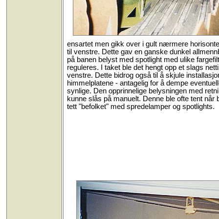
ensartet men gikk over i gult nærmere horisont
til venstre. Dette gav en ganske dunkel allmennb
på banen belyst med spotlight med ulike fargefi
reguleres. I taket ble det hengt opp et slags nett
venstre. Dette bidrog også til å skjule installas
himmelplatene - antagelig for å dempe eventuell
synlige. Den opprinnelige belysningen med retn
kunne slås på manuelt. Denne ble ofte tent når b
tett "befolket" med spredelamper og spotlights.