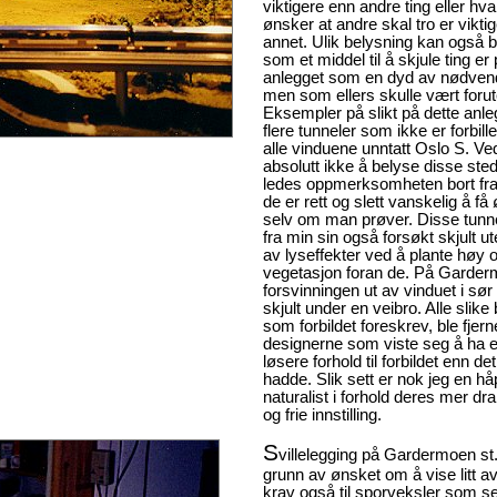
viktigere enn andre ting eller hv
ønsker at andre skal tro er vikti
annet. Ulik belysning kan også 
som et middel til å skjule ting er
anlegget som en dyd av nødven
men som ellers skulle vært forut
Eksempler på slikt på dette anle
flere tunneler som ikke er forbill
alle vinduene unntatt Oslo S. Ve
absolutt ikke å belyse disse ste
ledes oppmerksomheten bort fra
de er rett og slett vanskelig å få
selv om man prøver. Disse tunn
fra min sin også forsøkt skjult u
av lyseffekter ved å plante høy o
vegetasjon foran de. På Garder
forsvinningen ut av vinduet i sør
skjult under en veibro. Alle slike
som forbildet foreskrev, ble fjern
designerne som viste seg å ha 
løsere forhold til forbildet enn det
hadde. Slik sett er nok jeg en hå
naturalist i forhold deres mer dr
og frie innstilling.
S
villelegging på Gardermoen st
grunn av ønsket om å vise litt av
krav også til sporveksler som set