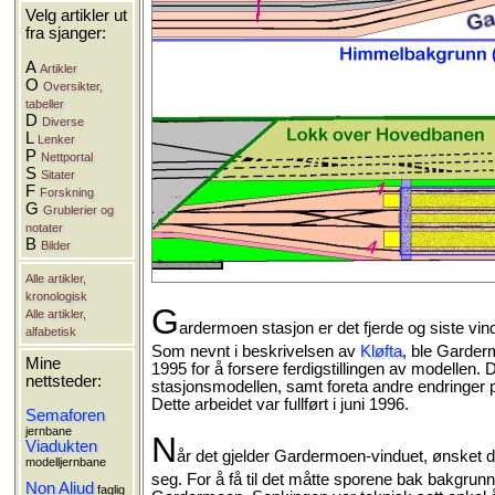
Velg artikler ut
fra sjanger:
A
Artikler
O
Oversikter,
tabeller
D
Diverse
L
Lenker
P
Nettportal
S
Sitater
F
Forskning
G
Grublerier og
notater
B
Bilder
Alle artikler,
kronologisk
G
Alle artikler,
ardermoen stasjon er det fjerde og siste vind
alfabetisk
Som nevnt i beskrivelsen av
Kløfta
, ble Garder
Mine
1995 for å forsere ferdigstillingen av modellen
nettsteder:
stasjonsmodellen, samt foreta andre endringer p
Dette arbeidet var fullført i juni 1996.
Semaforen
jernbane
N
Viadukten
år det gjelder Gardermoen-vinduet, ønsket de 
modelljernbane
seg. For å få til det måtte sporene bak bakgrun
Non Aliud
faglig