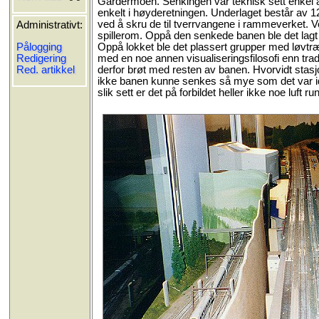
Gardermoen. Senkingen var teknisk sett enkel å f
enkelt i høyderetningen. Underlaget består av 1
ved å skru de til tverrvangene i rammeverket. V
Administrativt:
spillerom. Oppå den senkede banen ble det lagt
Pålogging
Oppå lokket ble det plassert grupper med løvtrær
Redigering
med en noe annen visualiseringsfilosofi enn tr
Red. artikkel
derfor brøt med resten av banen. Hvorvidt stasj
ikke banen kunne senkes så mye som det var idee
slik sett er det på forbildet heller ikke noe luft run