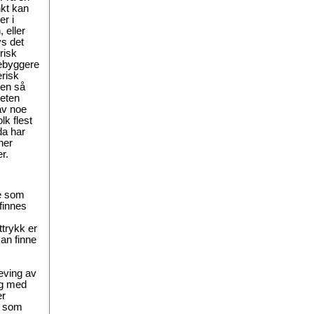
kt kan
r i
 eller
vs det
risk
nebyggere
erisk
 en så
heten
av noe
lk flest
 da har
ner
r.
e som
 finnes
ttrykk er
kan finne
heving av
ig med
er
r som