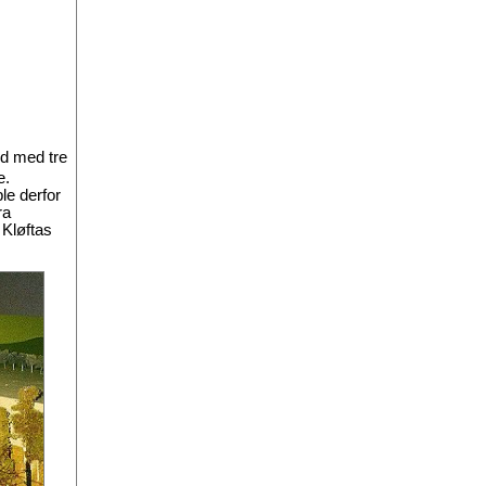
ed med tre
e.
le derfor
ra
 Kløftas