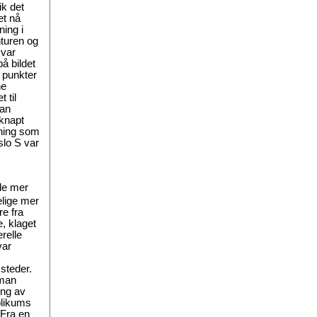
ik det
et nå
ing i
turen og
 var
å bildet
e punkter
ne
 til
ran
 knapt
sning som
slo S var
le mer
lige mer
re fra
, klaget
relle
var
steder.
 man
ing av
blikums
 Fra en