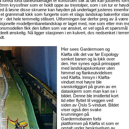
oreta fordi baneunderlaget er konstruert slik at det kan justeres forh
2mm kryssfiner som er holdt oppe av trestolper, som i sin tur er høyd
ed å løsne disse skruene kan høyden på underlaget justeres innenfor 
 et grønnmalt lokk som fungerte som et slags landskap bakenfor stas
 - det hele temmelig stilisert. Utformingen bar derfor preg av å være 
adisjonelle modelljernbanelandskap er laget med, noe som etter min m
onsmodellen fikk den luften som var ønsket, er vel også et spørsmål
lt ønskelig. Nå ligger stasjonen i en kulvert, dvs nedsenket i terren
dt.
H
er sees Gardermoen og
Kløfta slik det var før Expology
senket banen og la lokk over
den. Her synes også prinsippet
med landskapskonturer uten
himmel og flankeutvidelsen
ved Kløfta. Innsyn i Kløfta-
vinduet mot høyre ble
vanskeliggjort på grunn av en
dataskjerm som man kan se i
bildet. Denne ble imidlertid kort
tid etter flyttet til veggen ved
siden av Oslo S-vinduet. Bildet
viser også den svake
krumningen på
Gardermobanen forbi
plattformen på Kløfta st som er
omtalt under beskrivelsen av