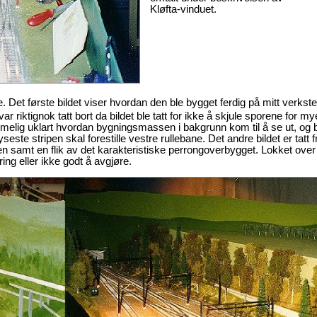
Kløfta-vinduet.
Det første bildet viser hvordan den ble bygget ferdig på mitt verkst
iktignok tatt bort da bildet ble tatt for ikke å skjule sporene for my
melig uklart hvordan bygningsmassen i bakgrunn kom til å se ut, og b
seste stripen skal forestille vestre rullebane. Det andre bildet er tatt f
samt en flik av det karakteristiske perrongoverbygget. Lokket over
ing eller ikke godt å avgjøre.