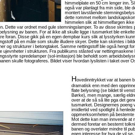
himmelplate en 50 cm lenger inn. Sl
også var planlagt fra min side, ble d
montert lavstående stemningsbelysn
dette rommet mellom landskapskon
himmelen slik at himmelfargen ikke
en. Dette var ordnet med gule stemningslamper. To av disse skimtes p
elysning av banen. For at ikke alt skulle ligge i tusmørket ble enkelt
ltre foran. Disse gikk på en egen dempbar kurs slik at lysstyrken kun
ingstoff på en måte som skulle illudere skyer. Dette kan skimtes i bildet
joner og strukturer i betongtaket. Samme nettingstoff ble også hengt fo
e ujevnheter i strukturen. Fra publikums ståsted var nettingmaskene
ingsstyrte spredelamper (sol-imitasjon) ble beholdt som arbeidsbely
anen skulle fotograferes. Bildet viser hvordan lyslisten i taket over O
H
ovedinntrykket var at banen b
dramatisk enn med den opprinne
flate belysning (se bildet til venst
Børke), men mange, særlig eldre
over at de så så lite pga det gene
tusmørket. Designernes poeng 
imidlertid ved spotlight å henlede
oppmerksomheten på bestemte 
Mot dette kan man innvende at
dermed foretar en bestemt tolkn
banen og overlater mindre til pu
egen interesse for hva de vil se.