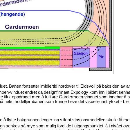
uet. Banen fortsetter imidlertid nordover til Eidsvoll på baksiden av a
moen-vinduet endret da designfirmaet Expology kom inn i bildet senh
. De fikk oppdraget med å fullføre Gardermoen-vinduet som innebar å 
å hele modelljernbanen som kunne heve det visuelle inntrykket - ble 
å flytte bakgrunnen lenger inn slik at stasjonsmodellen skulle få mer 
nen senkes så mye som mulig fordi de i utgangspunktet lå i nivået
ove