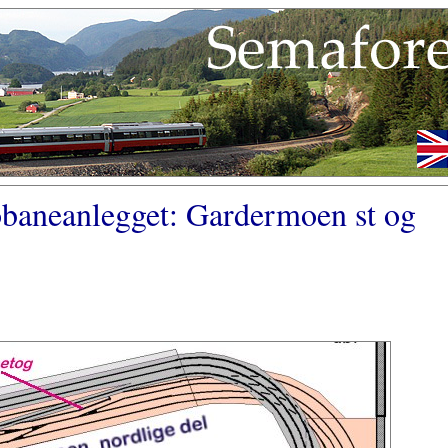
baneanlegget: Gardermoen st og