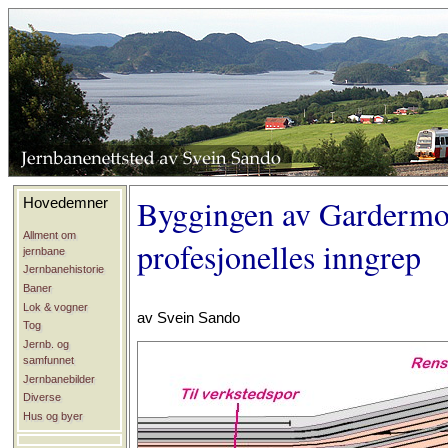
Byggingen av Gardermo
Hovedemner
Allment om
profesjonelles inngrep
jernbane
Jernbanehistorie
Baner
Lok & vogner
av Svein Sando
Tog
Jernb. og
samfunnet
Jernbanebilder
Diverse
Hus og byer