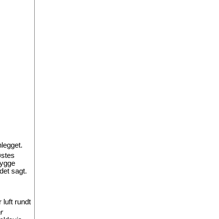
nlegget.
østes
bygge
det sagt.
luft rundt
r