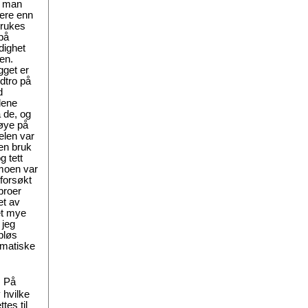
a man
gere enn
brukes
 på
dighet
en.
gget er
edtro på
d
dene
 de, og
 øye på
elen var
ten bruk
g tett
moen var
 forsøkt
 broer
et av
et mye
 jeg
pløs
amatiske
. På
 hvilke
tes til