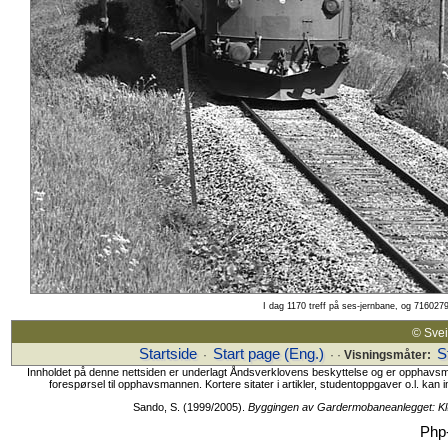
I dag 1170 treff på ses-jernbane, og 7160279
© Sv
Startside
Start page (Eng.)
S
·
· ·
Visningsmåter:
Innholdet på denne nettsiden er underlagt Åndsverklovens beskyttelse og er opphavsmanne
forespørsel til opphavsmannen. Kortere sitater i artikler, studentoppgaver o.l. kan i
Sando, S. (1999/2005).
Byggingen av Gardermobaneanlegget: Kl
Php-