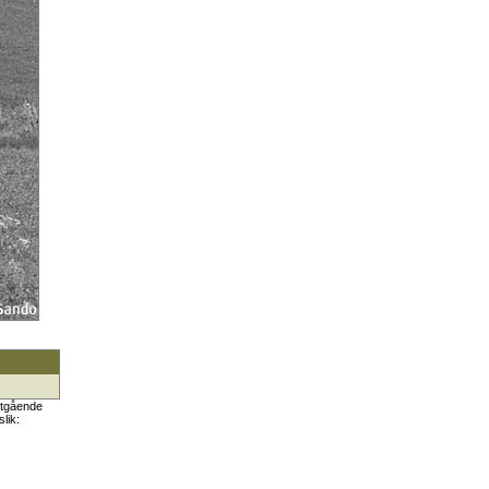
rutgående
lik: