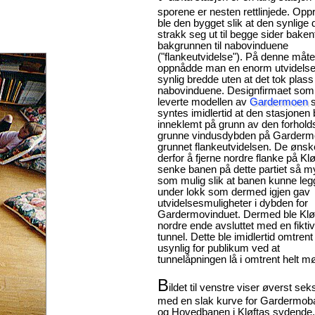
sporene er nesten rettlinjede. Oppr
ble den bygget slik at den synlige 
strakk seg ut til begge sider baken
bakgrunnen til nabovinduene
("flankeutvidelse"). På denne måt
oppnådde man en enorm utvidelse
synlig bredde uten at det tok plass 
nabovinduene. Designfirmaet som
leverte modellen av
Gardermoen
s
syntes imidlertid at den stasjonen b
inneklemt på grunn av den forhold
grunne vindusdybden på Garderm
grunnet flankeutvidelsen. De ønsk
derfor å fjerne nordre flanke på Klø
senke banen på dette partiet så m
som mulig slik at banen kunne le
under lokk som dermed igjen gav
utvidelsesmuligheter i dybden for
Gardermovinduet. Dermed ble Klø
nordre ende avsluttet med en fiktiv
tunnel. Dette ble imidlertid omtrent
usynlig for publikum ved at
tunnelåpningen lå i omtrent helt m
B
ildet til venstre viser øverst sek
med en slak kurve for Gardermob
og Hovedbanen i Kløftas sydende.