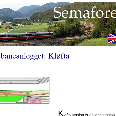
aneanlegget: Kløfta
K
løfta stasjon er en lang stasjon