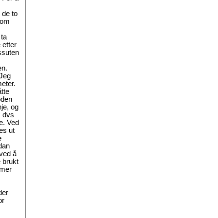
 de to
som
 ta
e etter
ssuten
en.
 Jeg
eter.
tte
oden
nje, og
, dvs
e. Ved
es ut
e
rdan
 ved å
e brukt
 mer
der
or