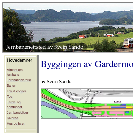
Byggingen av Gardermob
Hovedemner
Allment om
jernbane
Jernbanehistorie
av Svein Sando
Baner
Lok & vogner
Tog
Jernb. og
samfunnet
Jernbanebilder
Diverse
Hus og byer