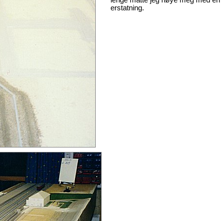
lenge måtte jeg nøye meg med en
erstatning.