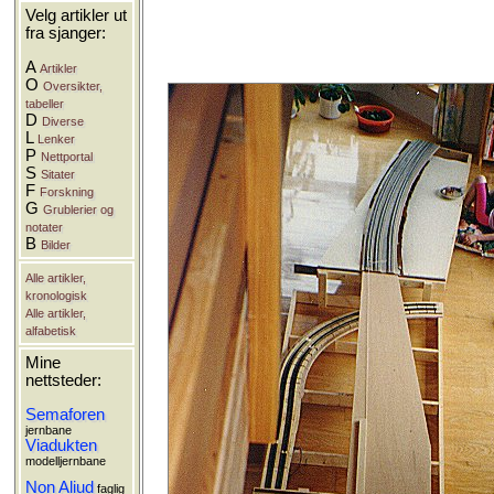
Velg artikler ut
fra sjanger:
A
Artikler
O
Oversikter,
tabeller
D
Diverse
L
Lenker
P
Nettportal
S
Sitater
F
Forskning
G
Grublerier og
notater
B
Bilder
Alle artikler,
kronologisk
Alle artikler,
alfabetisk
Mine
nettsteder:
Semaforen
jernbane
Viadukten
modelljernbane
Non Aliud
faglig