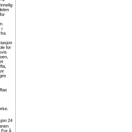
innelig
delen
for
en
 i
fra
tasjon
le for
svis
oen,
et
fta,
ye
gges
ftas
ørke.
sjon 24
anen
 For å