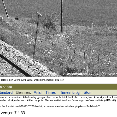
 totalt siden 09.05.2004 11:49. Dagsgjennomsnitt: 881 treff ·
ein Sando
tandard
Arial
Times
Times luftig
Stor
· Uten meny:
·
·
·
·
ns eiendom. All offentlig gjengivelse av innholdet, helt eller delvis, kan kun skje etter fo
midlertid skje dersom kilden oppgis. Denne nettsiden kan føres opp i referanselista (APA-stil) s
øfta
. Lastet ned 06.08.2026 fra https://www.sando.co/index.php?vis=241&nid=2
versjon 7.4.33