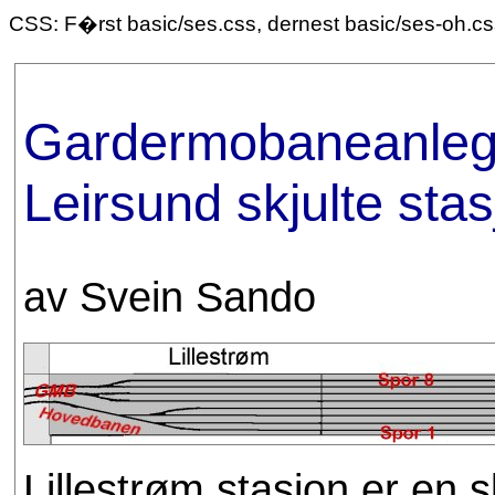
CSS: F�rst basic/ses.css, dernest basic/ses-oh.c
Gardermobaneanlegg
Leirsund skjulte sta
av Svein Sando
Lillestrøm stasjon er en s