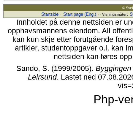
© Sv
Startside
Start page (Eng.)
S
·
· ·
Visningsmåter:
Innholdet på denne nettsiden er un
opphavsmannens eiendom. All offentlig 
kan kun skje etter forutgående fores
artikler, studentoppgaver o.l. kan i
nettsiden kan føres opp i
Sando, S. (1999/2005).
Byggingen 
Leirsund
. Lastet ned 07.08.202
vis
Php-ver