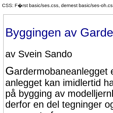
CSS: F�rst basic/ses.css, dernest basic/ses-oh.c
Byggingen av Gard
av Svein Sando
G
ardermobaneanlegget e
anlegget kan imidlertid 
på bygging av modelljern
derfor en del tegninger o