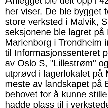
nlegget ble delt opp i 4
her viser. De ble bygget t
store verksted i Malvik, 
seksjonene ble lagret på
Marienborg i Trondheim inn
til Informasjonssentere
av Oslo S, "Lillestrøm" og
utprøvd i lagerlokalet på
meste av landskapet på 
behovet for å kunne stille
hadde plass til i verkste