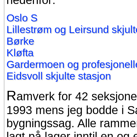
Oslo S
Lillestrøm og Leirsund skjult
Børke
Kløfta
Gardermoen og profesjonell
Eidsvoll skjulte stasjon
R
amverk for 42 seksjoner
1993 mens jeg bodde i Sa
bygningssag. Alle ramm
lagt på lager inntil en og