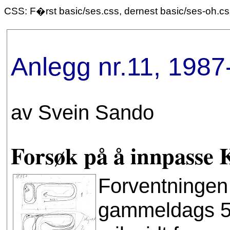
CSS: F�rst basic/ses.css, dernest basic/ses-oh.c
Anlegg nr.11, 1987
av Svein Sando
Forsøk på å innpasse K
Forventningen 
gammeldags 50-t