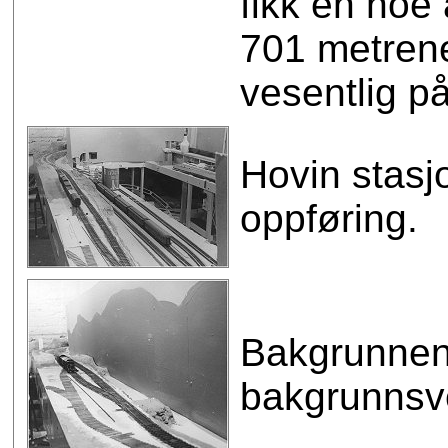
fikk en noe 
701 metrene 
vesentlig p
Hovin stas
oppføring.
Bakgrunnen 
bakgrunnsve