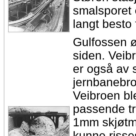
smalsporet 
langt besto 
Gulfosse
n ø
siden. Veib
er også av 
jernbanebro
Veibroen bl
passende tr
1mm skjøtma
kunne risse