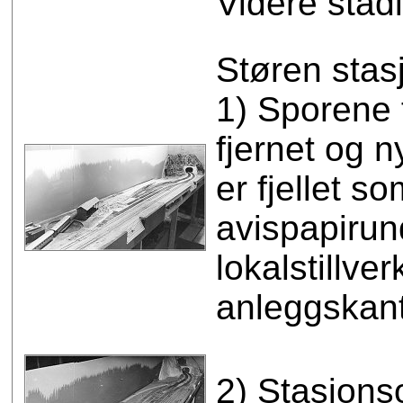
Videre stadi
Støren stasj
1) Sporene 
fjernet og 
er fjellet s
avispapirund
lokalstillver
anleggskan
2) Stasjons