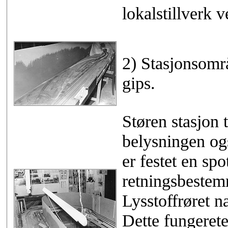
lokalstillverk v
2) Stasjonsområ
gips.
Støren stasjon 
belysningen ogs
er festet en s
retningsbestemm
Lysstoffrøret næ
Dette fungerete