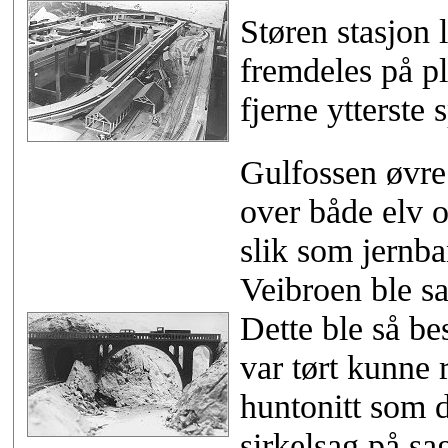
Støren stasjon 
fremdeles på pl
fjerne ytterste 
Gulfosse
n øvre
over både elv 
slik som jernb
Veibroen ble sa
Dette ble så be
var tørt kunne 
huntonitt som d
sirkelsag på sa