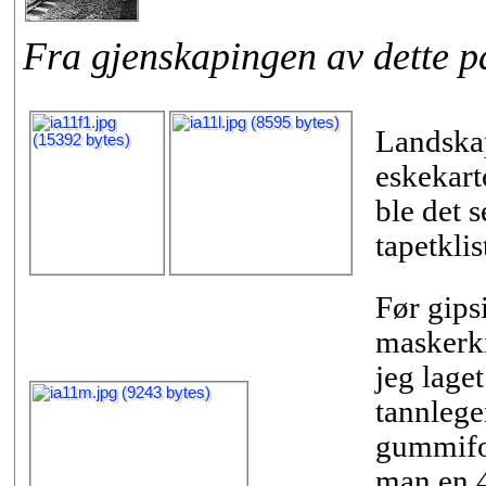
Fra gjenskapingen av dette pa
Landskap
eskekart
ble det 
tapetklis
Før gips
maskerki
jeg lage
tannlege
gummifor
man en 4