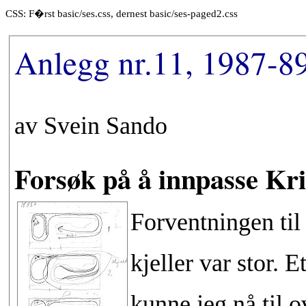
CSS: F�rst basic/ses.css, dernest basic/ses-paged2.css
Anlegg nr.11, 1987-89
av Svein Sando
Forsøk på å innpasse Kri
Forventningen til
kjeller var stor. 
kunne jeg nå til 