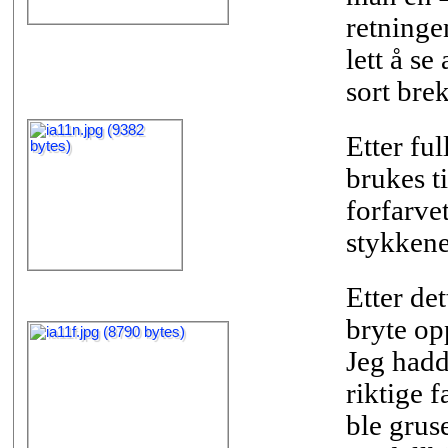
retninge
lett å s
sort bre
Etter ful
brukes ti
forfarve
stykkene
Etter de
bryte op
Jeg hadd
riktige 
ble grus