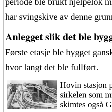
periode ble brukt hjelpelok 
har svingskive av denne grun
Anlegget slik det ble byg
Første etasje ble bygget gans
hvor langt det ble fullført.
Hovin stasjon p
sirkelen som mu
skimtes også G