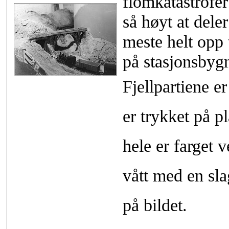
flomkatastrofer
så høyt at dele
meste helt opp 
på stasjonsbyg
Fjellpartiene e
er trykket på p
hele er farget v
vått med en sla
på bildet.