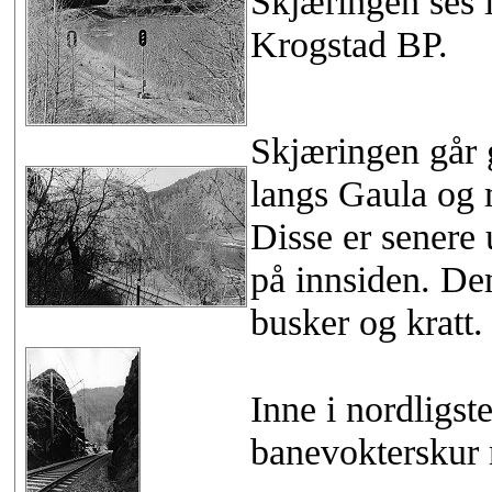
Skjæringen ses 
Krogstad BP.
Skjæringen går 
langs Gaula og 
Disse er senere 
på innsiden. De
busker og kratt.
Inne i nordligst
banevokterskur 