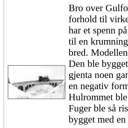
Bro over Gulfos
forhold til virk
har et spenn på
til en krumning
bred. Modellen e
Den ble bygget
gjenta noen gan
en negativ form
Hulrommet ble s
Fuger ble så ri
bygget med en 