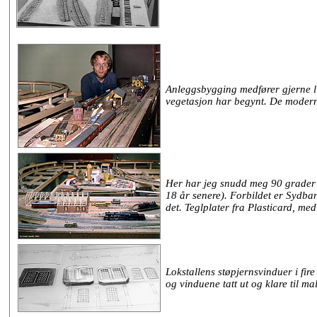
Anleggsbygging medfører gjerne lit
vegetasjon har begynt. De moderne
Her har jeg snudd meg 90 grader i 
18 år senere). Forbildet er Sydbane
det. Teglplater fra Plasticard, me
Lokstallens støpjernsvinduer i fire
og vinduene tatt ut og klare til ma