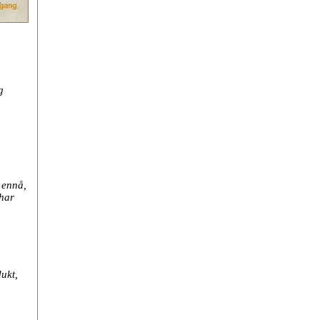
g
 ennå,
 har
dukt,