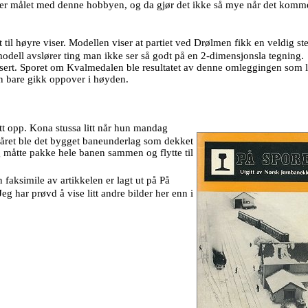
m er målet med denne hobbyen, og da gjør det ikke så mye når det komme
t til høyre viser. Modellen viser at partiet ved Drølmen fikk en veldig ste
odell avslører ting man ikke ser så godt på en 2-dimensjonsla tegning.
dusert. Sporet om Kvalmedalen ble resultatet av denne omleggingen som 
n bare gikk oppover i høyden.
t opp. Kona stussa litt når hun mandag
 året ble det bygget baneunderlag som dekket
 måtte pakke hele banen sammen og flytte til
 faksimile av artikkelen er lagt ut på På
 Jeg har prøvd å vise litt andre bilder her enn i