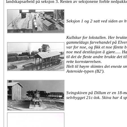
landskapsarbeid på seksjon 3. Resten av seksjonene forble nedpakket
Seksjon 1 og 2 satt ved siden av hv
Kullskur for lokstallen. Her brukte 
gammeldags farvehandel på Elverum.
var for noe, og fikk et noe fårete 
noe med destilasjon å gjøre..... Ha
til det de fleste andre brukte det 
rette kornstørrelsen.
Helt til høyre skimtes det eneste
Asteroide-typen (B2').
Svingskiven på Dillum er en 18-met
selvbygget 21c-lok. Skiva har 4 sp