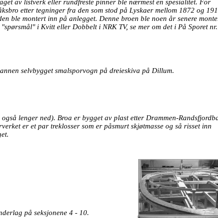
laget av listverk eller rundfreste pinner ble nærmest en spesialitet. For
ksbro etter tegninger fra den som stod på Lyskaer mellom 1872 og 191
r den ble montert inn på anlegget. Denne broen ble noen år senere monte
"spørsmål" i Kvitt eller Dobbelt i NRK TV, se mer om det i På Sporet nr
n annen selvbygget smalsporvogn på dreieskiva på Dillum.
e også lenger ned). Broa er bygget av plast etter Drammen-Randsfjordb
erket er et par treklosser som er påsmurt skjøtmasse og så risset inn
et.
nderlag på seksjonene 4 - 10.