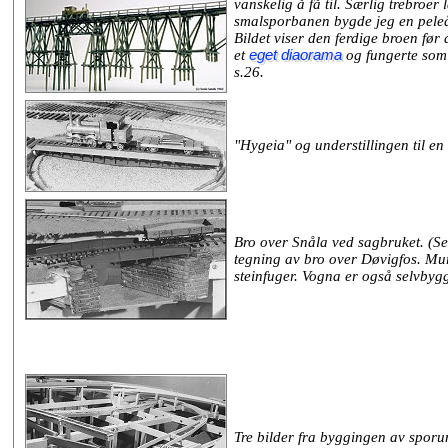
vanskelig å få til. Særlig trebroer 
smalsporbanen bygde jeg en peleå
Bildet viser den ferdige broen fø
et
eget diaorama
og fungerte som 
s.26.
"Hygeia" og understillingen til e
Bro over Snåla ved sagbruket. (S
tegning av bro over Døvigfos. Murv
steinfuger. Vogna er også selvbygg
Tre bilder fra byggingen av sporu