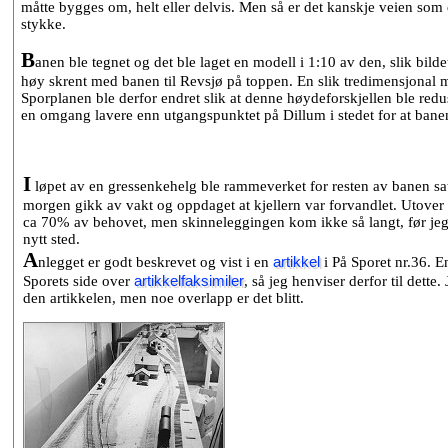
måtte bygges om, helt eller delvis. Men så er det kanskje veien so
stykke.
B
anen ble tegnet og det ble laget en modell i 1:10 av den, slik bilde
høy skrent med banen til Revsjø på toppen. En slik tredimensjonal m
Sporplanen ble derfor endret slik at denne høydeforskjellen ble re
en omgang lavere enn utgangspunktet på Dillum i stedet for at bane
I
løpet av en gressenkehelg ble rammeverket for resten av banen sat
morgen gikk av vakt og oppdaget at kjellern var forvandlet. Utover
ca 70% av behovet, men skinneleggingen kom ikke så langt, før jeg
nytt sted.
A
nlegget er godt beskrevet og vist i en
artikkel
i På Sporet nr.36. En
Sporets side over
artikkelfaksimiler
, så jeg henviser derfor til dette.
den artikkelen, men noe overlapp er det blitt.