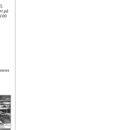
5.
rt på
.100
anens