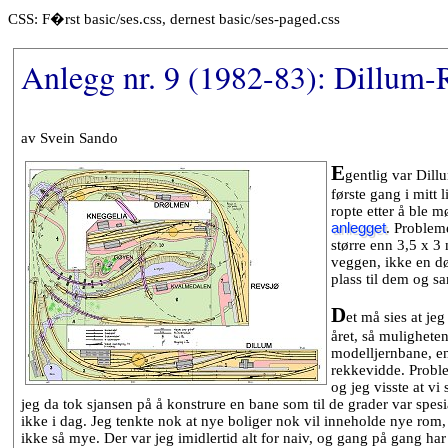
CSS: F�rst basic/ses.css, dernest basic/ses-paged.css
Anlegg nr. 9 (1982-83): Dillum
av Svein Sando
E
gentlig var Dill
første gang i mitt
ropte etter å ble 
anlegget
. Probleme
større enn 3,5 x 3
veggen, ikke en dø
plass til dem og sa
D
et må sies at je
året, så muligheten 
modelljernbane, en
rekkevidde. Proble
og jeg visste at vi
jeg da tok sjansen på å konstrure en bane som til de grader var spesia
ikke i dag. Jeg tenkte nok at nye boliger nok vil inneholde nye rom, s
ikke så mye. Der var jeg imidlertid alt for naiv, og gang på gang ha