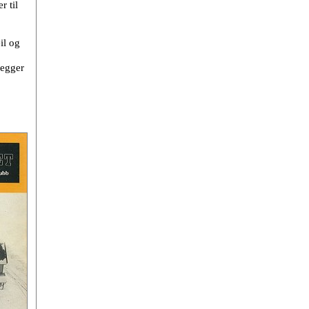
r til
il og
legger