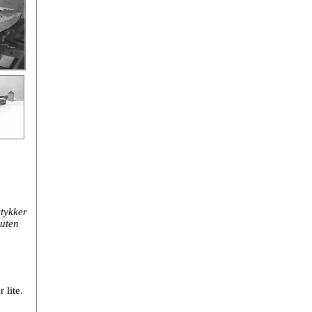
stykker
 uten
 lite.