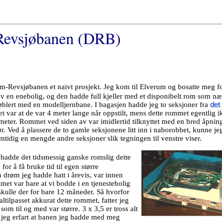
-Revsjøbanen (DRB)
um-Revsjøbanen et naivt prosjekt. Jeg kom til Elverum og bosatte meg f
 liv en enebolig, og den hadde full kjeller med et disponibelt rom som n
møblert med en modelljernbane. I bagasjen hadde jeg to seksjoner fra
det 
t var at de var 4 meter lange når oppstilt, mens dette rommet egentlig i
 meter. Rommet ved siden av var imidlertid tilknyttet med en bred åpning
r. Ved å plassere de to gamle seksjonene litt inn i naborobbet, kunne je
mtidig en mengde andre seksjoner slik tegningen til venstre viser.
g hadde det tidsmessig ganske romslig dette
for å få bruke tid til egen større
 drøm jeg hadde hatt i årevis, var innen
met var bare at vi bodde i en tjenestebolig
 skulle der for bare 12 måneder. Så hvorfor
ltilpasset akkurat dette rommet, fatter jeg
om til og med var større. 3 x 3,5 er tross alt
r jeg erfart at banen jeg hadde med meg