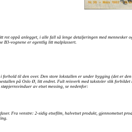
t rot oppå anlegget, i alle fall så lenge detaljeringen med mennesker o
 B3-vognene er egentlig litt malplassert.
forhold til den over. Den store lokstallen er under bygging (det er den
stallen på Oslo Ø, litt endret. Fult reisverk med takstoler slik forbildet
d støpjernsvinduer av etset messing, se nedenfor:
 faser. Fra venstre: 2-sidig etsefilm, halvetset produkt, gjennometset pro
ling.