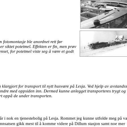
 fotomontasje ble anordnet rett før
r siktet potetmel. Effekten er fin, men prøv
enset, for potetmel viste seg å være et godt
largjort for transport til nytt husvære på Lesja. Ved hjelp av avstands
randre med oppsiden inn. Dermed kunne anlegget transporteres trygt og
rt oppå de under transporten.
år i nok en tjenestebolig på Lesja. Rommet jeg kunne utfolde meg på var
sinnsatsen gikk mest til å komme videre på Dillum stasjon samt noe mer