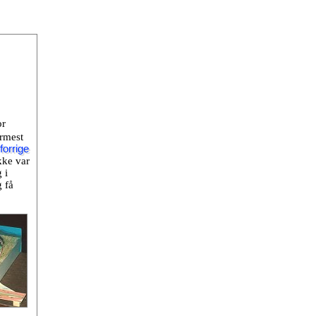
or
ærmest
forrige
kke var
 i
g få