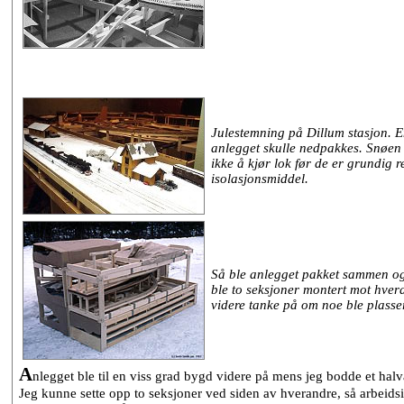
Julestemning på Dillum stasjon. En
anlegget skulle nedpakkes. Snøen e
ikke å kjør lok før de er grundig r
isolasjonsmiddel.
Så ble anlegget pakket sammen og k
ble to seksjoner montert mot hve
videre tanke på om noe ble plasse
A
nlegget ble til en viss grad bygd videre på mens jeg bodde et halv
Jeg kunne sette opp to seksjoner ved siden av hverandre, så arbeid