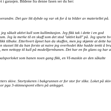
 i garasjen. Bildene fra denne fasen ser du her:
erandre. Det gav litt dybde og var ok for å ta bilder av materiellet på.
jeg såkalt aktivt kull som kullimitasjon. Jeg fikk tak i dette i en god
 Jeg la merke til en skuff som det stod "aktivt kull" på. Jeg spurte hv
blikk tilbake. Etterhvert åpnet han da skuffen, men jeg skjønte at dette h
n stusset litt da han forsto at naive jeg overhodet ikke hadde tenkt å br
til, men nettopp til kull på modelljernbanen. Det har en fin glans og har 
 smalsporloket som banen noen gang fikk, en VI-maskin av den såkalte
ers skive. Stortyskeren i bakgrunnen er for stor for slike. Loket på skiv
or pga 3-skinnesporet ellers på anlegget.