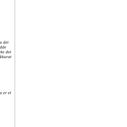
a det
adde
uke det
akkurat
a er et