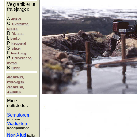
Velg artikler ut
fra sjanger:
A
Artikler
O
Oversikter,
tabeller
D
Diverse
L
Lenker
P
Nettportal
S
Sitater
F
Forskning
G
Grublerier og
notater
B
Bilder
Alle artikler,
kronologisk
Alle artikler,
alfabetisk
Mine
nettsteder:
Semaforen
jernbane
Viadukten
modelljernbane
Non Aliud
faglig