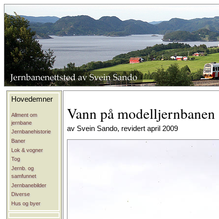
Hovedemner
Vann på modelljernbanen
Allment om
jernbane
av Svein Sando, revidert april 2009
Jernbanehistorie
Baner
Lok & vogner
Tog
Jernb. og
samfunnet
Jernbanebilder
Diverse
Hus og byer