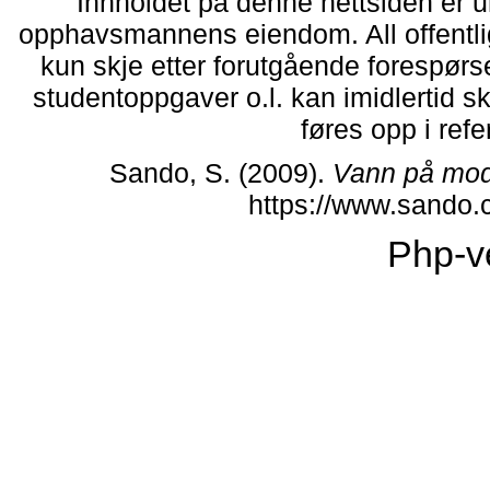
Innholdet på denne nettsiden er 
opphavsmannens eiendom. All offentlig 
kun skje etter forutgående forespørsel
studentoppgaver o.l. kan imidlertid 
føres opp i refe
Sando, S. (2009).
Vann på mod
https://www.sando.
Php-v