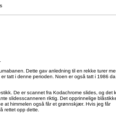
ss
.
umabanen. Dette gav anledning til en rekke turer m
r tatt i denne perioden. Noen er også tatt i 1986 d
rgestikk. De er scannet fra Kodachrome slides, og det 
nte slidesscanneren riktig. Det opprinnelige blåstikke
ge at himmelen også får et grønnskjær. Hvis jeg får
å rettet opp dette.