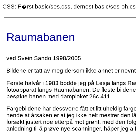
CSS: F�rst basic/ses.css, dernest basic/ses-oh.c
Raumabanen
ved Svein Sando 1998/2005
Bildene er tatt av meg dersom ikke annet er nevnt
Første halvår i 1983 bodde jeg på Lesja langs Ra
fotoapparat langs Raumabanen. De fleste bildene e
besøkte banen med damploket 26c 411.
Fargebildene har dessverre fått et litt uheldig fa
hende at årsaken er at jeg ikke helt mestrer den lå
forsøkt justert noe etterpå mot grønt, med den føl
anledning til å prøve nye scanninger, håper jeg å f