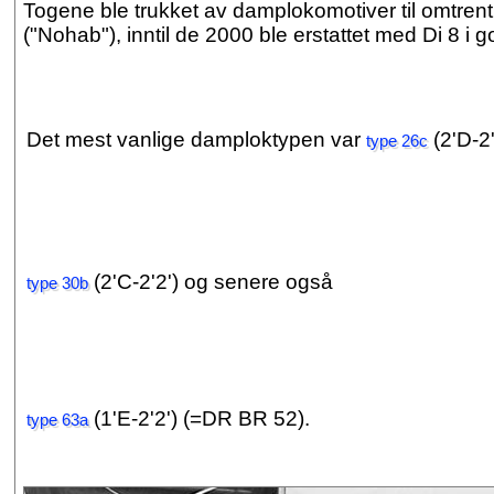
Togene ble trukket av damplokomotiver til omtren
("Nohab"), inntil de 2000 ble erstattet med Di 8 
Det mest vanlige damploktypen var
(2'D-2'
type 26c
(2'C-2'2') og senere også
type 30b
(1'E-2'2') (=DR BR 52).
type 63a