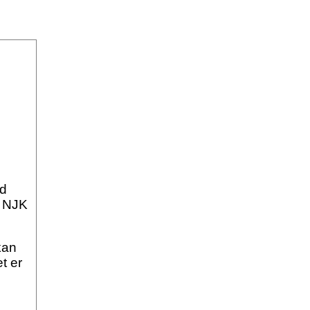
ed
a NJK
kan
t er