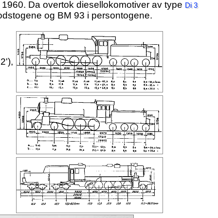
t 1960. Da overtok diesellokomotiver av type
Di 3
i godstogene og BM 93 i persontogene.
2'),