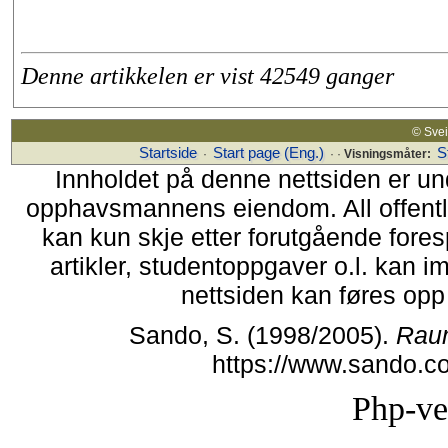
Denne artikkelen er vist 42549 ganger
© Sv
Startside
Start page (Eng.)
S
·
· ·
Visningsmåter:
Innholdet på denne nettsiden er un
opphavsmannens eiendom. All offentlig 
kan kun skje etter forutgående fores
artikler, studentoppgaver o.l. kan i
nettsiden kan føres opp i
Sando, S. (1998/2005).
Rau
https://www.sando.c
Php-ve