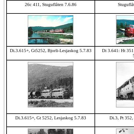
26c 411, Stuguflåten 7.6.86
Stuguflå
Di.3.615+, Gt5252, Bjorli-Lesjaskog 5.7.83
Di 3.641: Ht 351
Di.3.615+, Gt 5252, Lesjaskog 5.7.83
Di.3, Pt 352