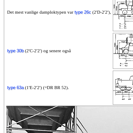
Det mest vanlige damploktypen var
type 26c
(2'D-2'2'),
type 30b
(2'C-2'2') og senere også
type 63a
(1'E-2'2') (=DR BR 52).