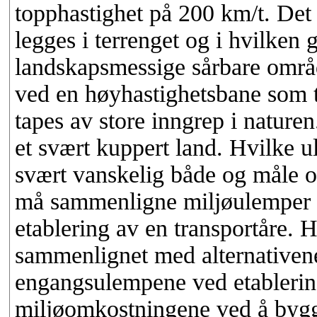
topphastighet på 200 km/t. Det 
legges i terrenget og i hvilken
landskapsmessige sårbare områd
ved en høyhastighetsbane som tr
tapes av store inngrep i naturen
et svært kuppert land. Hvilke u
svært vanskelig både og måle o
må sammenligne miljøulemper
etablering av en transportåre. H
sammenlignet med alternativene,
engangsulempene ved etablering.
miljøomkostningene ved å bygg