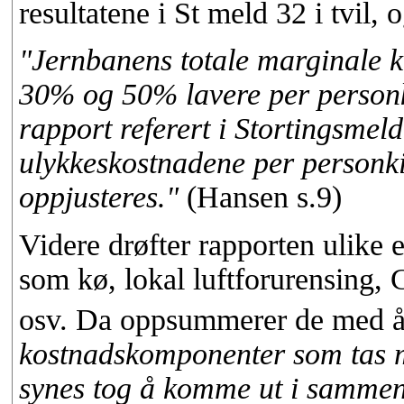
resultatene i St meld 32 i tvil,
"Jernbanens totale marginale k
30% og 50% lavere per personk
rapport referert i Stortingsmel
ulykkeskostnadene per personk
oppjusteres."
(Hansen s.9)
Videre drøfter rapporten ulike e
som kø, lokal luftforurensing,
osv. Da oppsummerer de med å 
kostnadskomponenter som tas me
synes tog å komme ut i sammenl