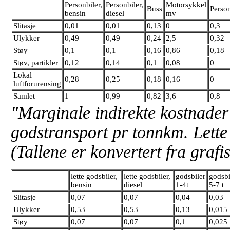
Personbiler,
Personbiler,
Motorsykkel
Buss
Perso
bensin
diesel
mv
Slitasje
0,01
0,01
0,13
0
0,3
Ulykker
0,49
0,49
0,24
2,5
0,32
Støy
0,1
0,1
0,16
0,86
0,18
Støv, partikler
0,12
0,14
0,1
0,08
0
Lokal
0,28
0,25
0,18
0,16
0
luftforurensing
Samlet
1
0,99
0,82
3,6
0,8
"Marginale indirekte kostnader 
godstransport pr tonnkm. Lette
(Tallene er konvertert fra grafi
lette godsbiler,
lette godsbiler,
godsbiler
godsbi
bensin
diesel
1-4t
5-7 t
Slitasje
0,07
0,07
0,04
0,03
Ulykker
0,53
0,53
0,13
0,015
Støy
0,07
0,07
0,1
0,025