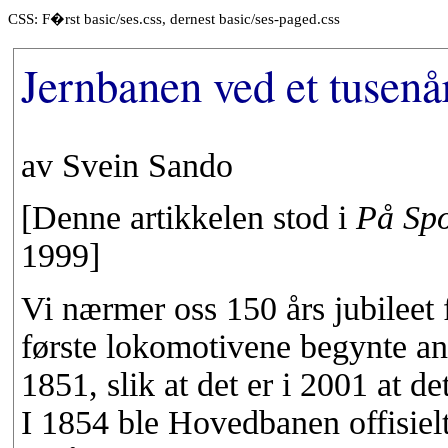
CSS: F�rst basic/ses.css, dernest basic/ses-paged.css
Jernbanen ved et tusenår
av Svein Sando
[Denne artikkelen stod i
På Spo
1999]
Vi nærmer oss 150 års jubileet
første lokomotivene begynte ant
1851, slik at det er i 2001 at det
I 1854 ble Hovedbanen offisielt