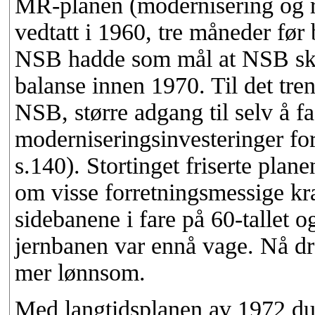
MR-planen (modernisering og ra
vedtatt i 1960, tre måneder før 
NSB hadde som mål at NSB skul
balanse innen 1970. Til det tre
NSB, større adgang til selv å fa
moderniseringsinvesteringer for
s.140). Stortinget friserte plan
om visse forretningsmessige kr
sidebanene i fare på 60-tallet 
jernbanen var ennå vage. Nå drei
mer lønnsom.
Med langtidsplanen av 1972 du