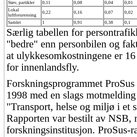
Støv, partikler
0,11
0,08
0,04
0,01
Lokal
0,22
0,16
0,07
0,02
luftforurensing
Samlet
1
0,91
0,38
0,1
Særlig tabellen for persontrafi
"bedre" enn personbilen og fakt
at ulykkesomkostningene er 16 
for innenlandsfly.
Forskningsprogrammet ProSus 
1998 med en slags motmelding t
"Transport, helse og miljø i e
Rapporten var bestilt av NSB, m
forskningsinstitusjon. ProSus-r