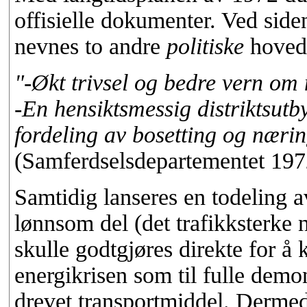
offisielle dokumenter. Ved sid
nevnes to andre
politiske
hovedm
"-Økt trivsel og bedre vern om 
-En hensiktsmessig distriktsutb
fordeling av bosetting og nærin
(Samferdselsdepartementet 197
Samtidig lanseres en todeling a
lønnsom del (det trafikksterke
skulle godtgjøres direkte for å k
energikrisen som til fulle demon
drevet transportmiddel. Dermed 