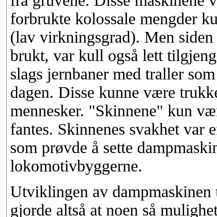
fra gruvene. Disse maskinene v
forbrukte kolossale mengder kull
(lav virkningsgrad). Men siden 
brukt, var kull også lett tilgje
slags jernbaner med traller so
dagen. Disse kunne være trukket
mennesker. "Skinnene" kun være
fantes. Skinnenes svakhet var e
som prøvde å sette dampmaskine
lokomotivbyggerne.
Utviklingen av dampmaskinen ti
gjorde altså at noen så mulighet