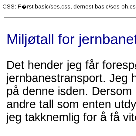
CSS: F�rst basic/ses.css, dernest basic/ses-oh.c
Miljøtall for jernban
Det hender jeg får forespø
jernbanestransport. Jeg h
på denne isden. Dersom 
andre tall som enten utdyp
jeg takknemlig for å få vit