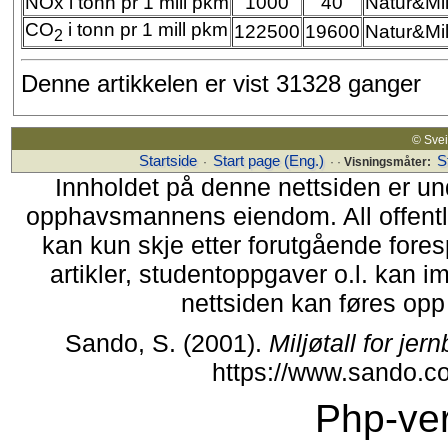
NOx i tonn pr 1 mill pkm
1000
40
Natur&Mil
CO
i tonn pr 1 mill pkm
122500
19600
Natur&Mil
2
Denne artikkelen er vist 31328 ganger
© Sv
Startside
Start page (Eng.)
S
·
· ·
Visningsmåter:
Innholdet på denne nettsiden er un
opphavsmannens eiendom. All offentlig 
kan kun skje etter forutgående fores
artikler, studentoppgaver o.l. kan i
nettsiden kan føres opp i
Sando, S. (2001).
Miljøtall for je
https://www.sando.c
Php-ver