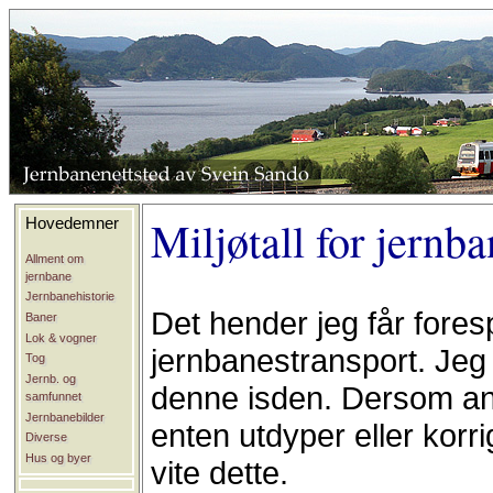
Miljøtall for jernb
Hovedemner
Allment om
jernbane
Jernbanehistorie
Det hender jeg får foresp
Baner
Lok & vogner
jernbanestransport. Jeg
Tog
Jernb. og
denne isden. Dersom and
samfunnet
Jernbanebilder
enten utdyper eller korri
Diverse
Hus og byer
vite dette.