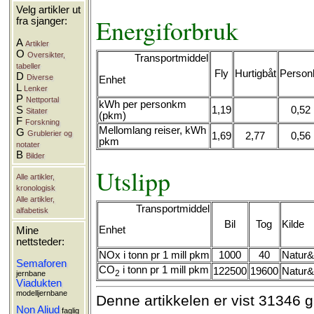
Velg artikler ut
Energiforbruk
fra sjanger:
A
Artikler
O
Oversikter,
Transportmiddel
tabeller
Fly
Hurtigbåt
Personb
D
Diverse
Enhet
L
Lenker
P
Nettportal
kWh per personkm
S
1,19
0,52
Sitater
(pkm)
F
Forskning
Mellomlang reiser, kWh
G
Grublerier og
1,69
2,77
0,56
pkm
notater
B
Bilder
Utslipp
Alle artikler,
kronologisk
Alle artikler,
Transportmiddel
alfabetisk
Bil
Tog
Kilde
Enhet
Mine
nettsteder:
NOx i tonn pr 1 mill pkm
1000
40
Natur&
Semaforen
CO
i tonn pr 1 mill pkm
122500
19600
Natur&
2
jernbane
Viadukten
modelljernbane
Denne artikkelen er vist 31346 
Non Aliud
faglig