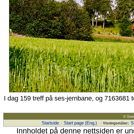
I dag 159 treff på ses-jernbane, og 7163681 
© Sv
Startside
Start page (Eng.)
S
·
· ·
Visningsmåter:
Innholdet på denne nettsiden er un