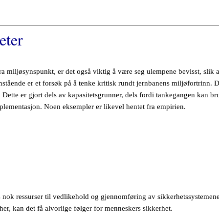
eter
 fra miljøsynspunkt, er det også viktig å være seg ulempene bevisst, slik 
enstående er et forsøk på å tenke kritisk rundt jernbanens miljøfortrinn. D
 Dette er gjort dels av kapasitetsgrunner, dels fordi tankegangen kan br
plementasjon. Noen eksempler er likevel hentet fra empirien.
s nok ressurser til vedlikehold og gjennomføring av sikkerhetssystemene
, kan det få alvorlige følger for menneskers sikkerhet.