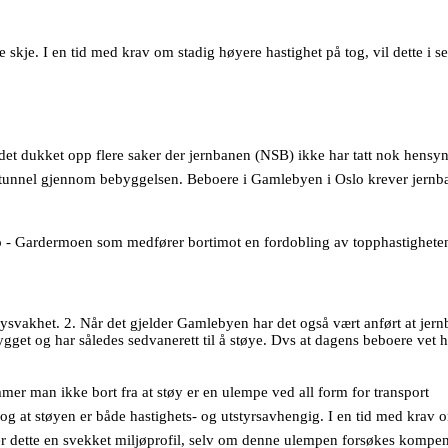
 skje. I en tid med krav om stadig høyere hastighet på tog, vil dette i s
ar det dukket opp flere saker der jernbanen (NSB) ikke har tatt nok hensyn 
i tunnel gjennom bebyggelsen. Beboere i Gamlebyen i Oslo krever jernb
lo - Gardermoen som medfører bortimot en fordobling av topphastighete
ysvakhet. 2. Når det gjelder Gamlebyen har det også vært anført at jer
get og har således sedvanerett til å støye. Dvs at dagens beboere vet 
mer man ikke bort fra at støy er en ulempe ved all form for transport
) og at støyen er både hastighets- og utstyrsavhengig. I en tid med krav 
r dette en svekket miljøprofil, selv om denne ulempen forsøkes kompen