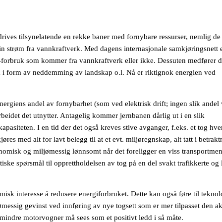
drives tilsynelatende en rekke baner med fornybare ressurser, nemlig de
in strøm fra vannkraftverk. Med dagens internasjonale samkjøringsnett e
el-forbruk som kommer fra vannkraftverk eller ikke. Dessuten medfører d
k i form av neddemming av landskap o.l. Nå er riktignok energien ved
ergiens andel av fornybarhet (som ved elektrisk drift; ingen slik andel
arbeidet det utnytter. Antagelig kommer jernbanen dårlig ut i en slik
kapasiteten. I en tid der det også kreves stive avganger, f.eks. et tog hve
res med alt for lavt belegg til at et evt. miljøregnskap, alt tatt i betrakt
onomisk og miljømessig lønnsomt når det foreligger en viss transportme
tiske spørsmål til opprettholdelsen av tog på en del svakt trafikkerte og l
misk interesse å redusere energiforbruket. Dette kan også føre til tekno
messig gevinst ved innføring av nye togsett som er mer tilpasset den ak
 mindre motorvogner må sees som et positivt ledd i så måte.