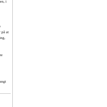
en, i
e
 på at
ing,
re
angt