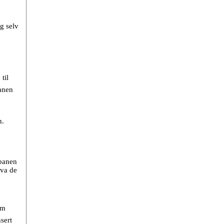
eg selv
til
anen
n.
nbanen
hva de
om
sert