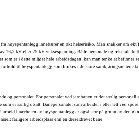
t fra høyspentanlegg innebærer en økt helserisiko. Man snakker om økt f
eg av 16,3 kV eller 25 kV veksespenning. Både personale og reisende bef
et som er i dette miljøet hele arbeidsdagen, kan man tenke at befinner se
 I forhold til høyspentanlegg som brukes i de store samkjøringsnettene la
ende og personalet. For personalet ved jernbanen er det særlig personell
som er særlig utsatt. Banepersonalet som arbeider i eller tett ved sporet
ved arbeid i nærheten av høyspentanlegg er også stor på grunn av den økt
nsielt farligere arbeidsplass enn en dieseldrevet bane.