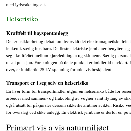
med lydsvake togsett.
Helserisiko
Kraftfelt til høyspentanlegg
Det er usikkerhet og debatt om hvorvidt det elektromagnetiske felte
leukemi, særlig hos barn. De fleste elektriske jernbaner benytter s
seg i kraftfeltet mellom kjøreledningen og skinnene. Særlig personal
utsatt posisjon. Forskningen på dette punktet er imidlertid uavklart.
over, er imidlertid 25 kV spenning forholdsvis beskjedent.
Transport er i seg selv en helserisiko
En hver form for transportmidler utgjør en helserisiko både for reis
arbeider med sammen- og frakobling av vogner samt flytting av slike 
også utsatt for påkjørsler dersom sikkerhetsrutiner svikter. Risiko 
for overslag ved slike anlegg. En elektrisk jernbane er derfor en pote
Primært vis a vis naturmiljøet