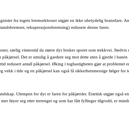
gnister fra togets bremseklosser utgjør en ikke ubetydelig brannfare. An
standsbremser, rekuperasjonsbremsing) redusere denne faren.
sjoner, særlig vinterstid da større dyr bruker sporet som trekkvei. Stedvis 
n påkjørsel. Det er umulig å gardere seg mot dette uten å gjerde i banen
ertid redusert antall påkjørsel. Øking i toghastigheten gjør at problemet e
eg vekk i tide og en påkjørsel kan også få sikkerhetsmessige følger for t
andskap. Ulempen for dyr er faren for påkjørsler. Estetisk utgjør også en
m mer føyer seg etter terrenget og som har fått fyllinger tilgrodd, er mind