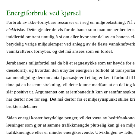
Energiforbruk ved kjørsel
Forbruk av ikke-fornybare ressurser er i seg en miljøbelastning. Nå 
elektriske
. Dette gjelder delvis for de baner som man mener henter s
imidlertid omtrent umulig å si om eller hvor stor del av en banens 
betydelig varige miljøulemper ved anlegg av de fleste vannkraftver
vannkraftverk fornybar, og det må ansees som en fordel.
Jernbanens miljøfordel må da bli et regnestykke som tar høyde for en
dieseldrift), og hvordan den utnytter energien i forhold til transport
sammenligning dersom antall passasjerer i et tog er lavt i forhold til 
time på en bestemt strekning, vil dette kunne medføre at en del tog kjø
slår positivt ut. Argumentet om at jernbanedrift kun er samfunnsøk
har derfor noe for seg. Det må derfor fra et miljøsynspunkt stilles kri
brukte sidebaner.
Siden energi koster betydelige penger, vil det være av bedriftsøkono
løsninger som gjør at samme trafikkmengde plutselig kan gi en miljø
trafikkmengde eller er mindre energikrevende. Utviklingen av lette,