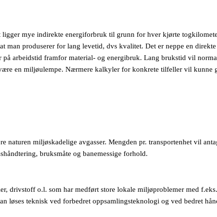
t ligger mye indirekte energiforbruk til grunn for hver kjørte togkilomete
t man produserer for lang levetid, dvs kvalitet. Det er neppe en direkte
 på arbeidstid framfor material- og energibruk. Lang brukstid vil norma
 være en miljøulempe. Nærmere kalkyler for konkrete tilfeller vil kunne 
ilføre naturen miljøskadelige avgasser. Mengden pr. transportenhet vil anta
asshåndtering, bruksmåte og banemessige forhold.
er, drivstoff o.l. som har medført store lokale miljøproblemer med f.eks
an løses teknisk ved forbedret oppsamlingsteknologi og ved bedret hån