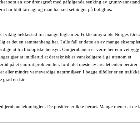
 virket som en stor drensgrøft med påfølgende senking av grunnvannstand
ern har blitt tørrlagt og man har sett setninger på bolighus.
t viktig hekkested for mange fuglearter. Fokkstumyra ble Norges først
lig er det en sammenheng her. I alle fall er dette en av mange eksempler
everdige ut fra biotopiske hensyn. Om jernbanen er verre her enn veibygg
ninger gjør at imidlertid at det teknisk er vanskeligere å gå utenom et
ertid på et enormt problem her, fordi det meste av arealet enten berører
 eller mindre verneverdige naturmiljøer. I begge tilfeller er en trafikkå
e grad en før.
d jernbaneteknologien. De positive er ikke berørt. Mange mener at de l