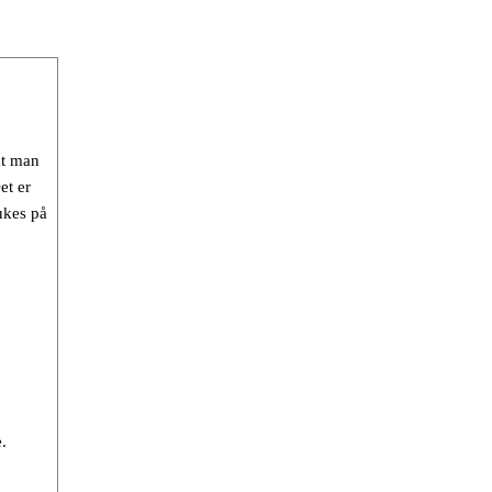
at man
et er
ukes på
.