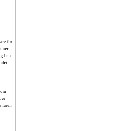
are for
inner
g i en
ndet
 som
 er
e faren