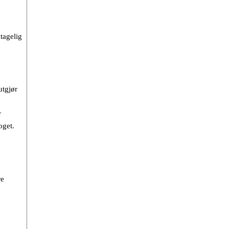
tagelig
utgjør
r
oget.
re