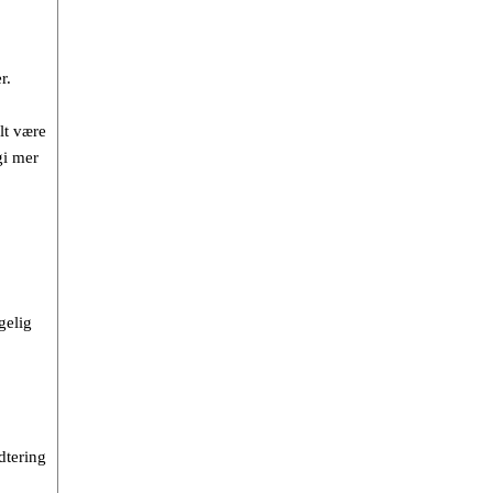
r.
lt være
gi mer
gelig
.
dtering