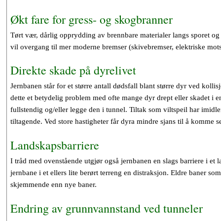
Økt fare for gress- og skogbranner
Tørt vær, dårlig opprydding av brennbare materialer langs sporet og 
vil overgang til mer moderne bremser (skivebremser, elektriske mot
Direkte skade på dyrelivet
Jernbanen står for et større antall dødsfall blant større dyr ved kolli
dette et betydelig problem med ofte mange dyr drept eller skadet i e
fullstendig og/eller legge den i tunnel. Tiltak som viltspeil har imidl
tiltagende. Ved store hastigheter får dyra mindre sjans til å komme s
Landskapsbarriere
I tråd med ovenstående utgjør også jernbanen en slags barriere i et l
jernbane i et ellers lite berørt terreng en distraksjon. Eldre baner so
skjemmende enn nye baner.
Endring av grunnvannstand ved tunneler