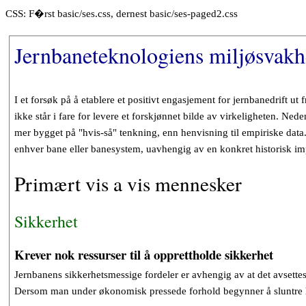
CSS: F�rst basic/ses.css, dernest basic/ses-paged2.css
Jernbaneteknologiens miljøsvakh
I et forsøk på å etablere et positivt engasjement for jernbanedrift ut
ikke står i fare for levere et forskjønnet bilde av virkeligheten. Ned
mer bygget på "hvis-så" tenkning, enn henvisning til empiriske data.
enhver bane eller banesystem, uavhengig av en konkret historisk im
Primært vis a vis mennesker
Sikkerhet
Krever nok ressurser til å opprettholde sikkerhet
Jernbanens sikkerhetsmessige fordeler er avhengig av at det avsette
Dersom man under økonomisk pressede forhold begynner å sluntre her