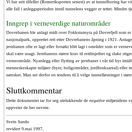
Vi har sett tilfeller (Romeriksporten senest) av at tunnelboring har
alle fall i anleggsperioden inntil tunnelens vegger er tettet. Mindre tj
Inngrep i verneverdige naturområder
Dovrebanen ble anlagt midt over Fokkstumyra på Dovrefjell som er e
nasjonalpark, opprettet rett etter Dovrebanens åpning i 1921. Antage
jernbanen ofte er lagt eller forsøkt blitt lagt i områder som er vern
skal være usagt. Jernbanens større krav til rettlinjethet og slake stig
verneområde. Nyanlegg eller flytting av jernbaner i vår tid byr imidl
menneskeskapte miljøer (byer, boligområder, jordbruksareal) eller mer
uønsket. Man ser derfor en tendens til å velge tunnelløsninger i størr
Sluttkommentar
Dette dokumentet tar for seg utelukkende de
negative
miljøsidene ve
oppveier de her nevnte.
Svein Sando
revidert 9.mai 1997,