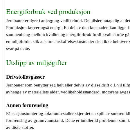
Energiforbruk ved produksjon
Jernbaner er dyre i anlegg og vedlikehold. Det tilsier antagelig at de
Produksjon krever også energi. En del av den kostnaden kan ligge i a
sammenheng mellom kvalitet og energiforbruk fordi kvalitet ofte går
en miljøfordel slik at store anskaffelseskostnader slett ikke behøver
svar på dette.
Utslipp av miljøgifter
Drivstoffavgasser
Jernbaner som benytter seg helt eller delvis av dieseldrift o.l. vil t
avhenge av materiellets alder, vedlikeholdsstandard, motorens avg
Annen forurensing
På stasjonstomter og lokomotivstaller skjer det en spill av smøremidl
forurensing av grunnvannstand. Dette er imidlertid problemer som k
av disse stoffer.