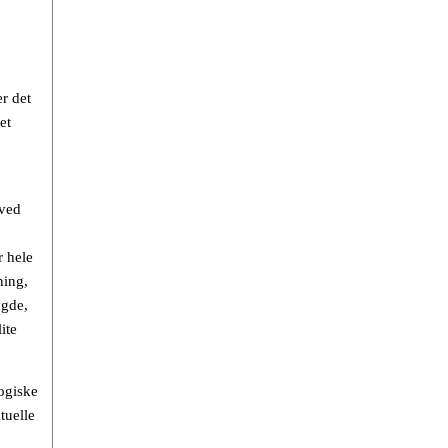
r det
et
 ved
r hele
ning,
ngde,
ite
logiske
tuelle