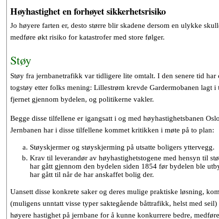
Høyhastighet en forhøyet sikkerhetsrisiko
Jo høyere farten er, desto større blir skadene dersom en ulykke skulle
medføre økt risiko for katastrofer med store følger.
Støy
Støy fra jernbanetrafikk var tidligere lite omtalt. I den senere tid h
togstøy etter folks mening: Lillestrøm krevde Gardermobanen lagt 
fjernet gjennom bydelen, og politikerne vakler.
Begge disse tilfellene er igangsatt i og med høyhastighetsbanen Os
Jernbanen har i disse tilfellene kommet kritikken i møte på to plan:
Støyskjermer og støyskjerming på utsatte boligers yttervegg.
Krav til leverandør av høyhastighetstogene med hensyn til stø
har gått gjennom den bydelen siden 1854 før bydelen ble utbyg
har gått til når de har anskaffet bolig der.
Uansett disse konkrete saker og deres mulige praktiske løsning, kom
(muligens unntatt visse typer saktegående båttrafikk, helst med seil
høyere hastighet på jernbane for å kunne konkurrere bedre, medføre