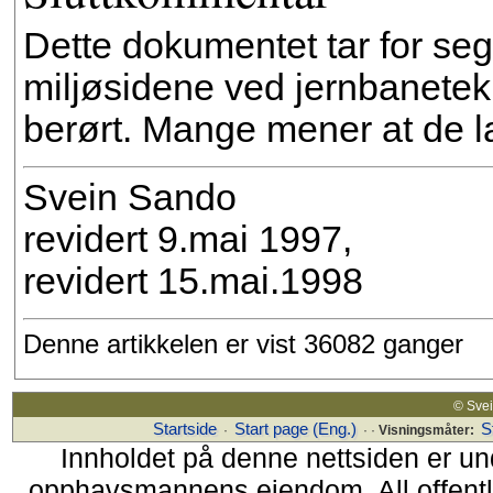
Dette dokumentet tar for se
miljøsidene ved jernbanetekn
berørt. Mange mener at de l
Svein Sando
revidert 9.mai 1997,
revidert 15.mai.1998
Denne artikkelen er vist 36082 ganger
© Sv
Startside
Start page (Eng.)
S
·
· ·
Visningsmåter:
Innholdet på denne nettsiden er un
opphavsmannens eiendom. All offentlig 