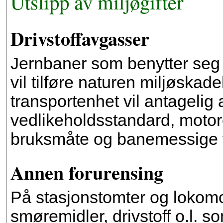
Utslipp av miljøgifter
Drivstoffavgasser
Jernbaner som benytter seg hel
vil tilføre naturen miljøska
transportenhet vil antagelig 
vedlikeholdsstandard, moto
bruksmåte og banemessige f
Annen forurensing
På stasjonstomter og lokomoti
smøremidler, drivstoff o.l. s