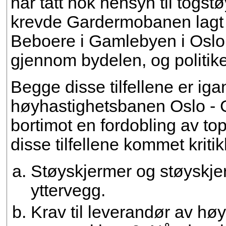
har tatt nok hensyn til togstø
krevde Gardermobanen lagt 
Beboere i Gamlebyen i Oslo 
gjennom bydelen, og politike
Begge disse tilfellene er iga
høyhastighetsbanen Oslo -
bortimot en fordobling av to
disse tilfellene kommet kriti
Støyskjermer og støyskjer
yttervegg.
Krav til leverandør av hø