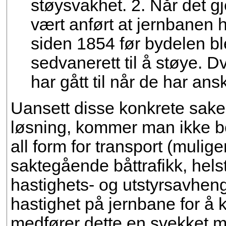
støysvakhet. 2. Når det 
vært anført at jernbanen 
siden 1854 før bydelen bl
sedvanerett til å støye. 
har gått til når de har ansk
Uansett disse konkrete sake
løsning, kommer man ikke bo
all form for transport (mulig
saktegående båttrafikk, hels
hastighets- og utstyrsavheng
hastighet på jernbane for å
medfører dette en svekket mi