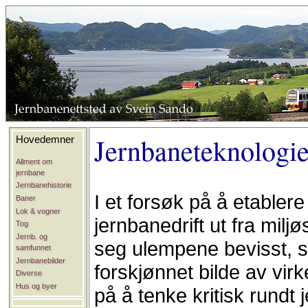
Jernbaneteknologie
Hovedemner
Allment om
jernbane
Jernbanehistorie
I et forsøk på å etablere
Baner
Lok & vogner
jernbanedrift ut fra milj
Tog
Jernb. og
seg ulempene bevisst, sli
samfunnet
Jernbanebilder
forskjønnet bilde av vir
Diverse
Hus og byer
på å tenke kritisk rundt 