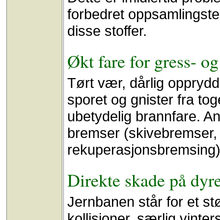
forbedret oppsamlingste
disse stoffer.
Økt fare for gress- o
Tørt vær, dårlig oppryd
sporet og gnister fra to
ubetydelig brannfare. An
bremser (skivebremser,
rekuperasjonsbremsing)
Direkte skade på dyre
Jernbanen står for et stø
kollisjoner, særlig vinte