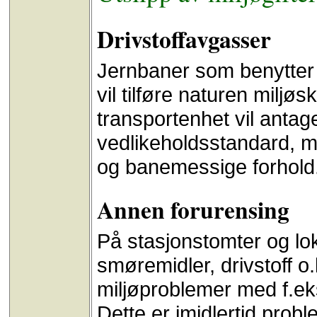
Drivstoffavgasser
Jernbaner som benytter se
vil tilføre naturen milj
transportenhet vil antag
vedlikeholdsstandard, 
og banemessige forhold
Annen forurensing
På stasjonstomter og loko
smøremidler, drivstoff o
miljøproblemer med f.ek
Dette er imidlertid prob