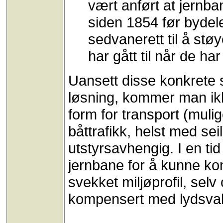
vært anført at jernb
siden 1854 før bydel
sedvanerett til å st
har gått til når de har
Uansett disse konkrete 
løsning, kommer man ikke
form for transport (muli
båttrafikk, helst med sei
utstyrsavhengig. I en t
jernbane for å kunne ko
svekket miljøprofil, se
kompensert med lydsvak