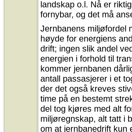
landskap o.l. Nå er rikt
fornybar, og det må ans
Jernbanens miljøfordel 
høyde for energiens and
drift; ingen slik andel v
energien i forhold til tra
kommer jernbanen dårlig
antall passasjerer i et tog
der det også kreves stiv
time på en bestemt strek
del tog kjøres med alt for
miljøregnskap, alt tatt i 
om at jernbanedrift ku