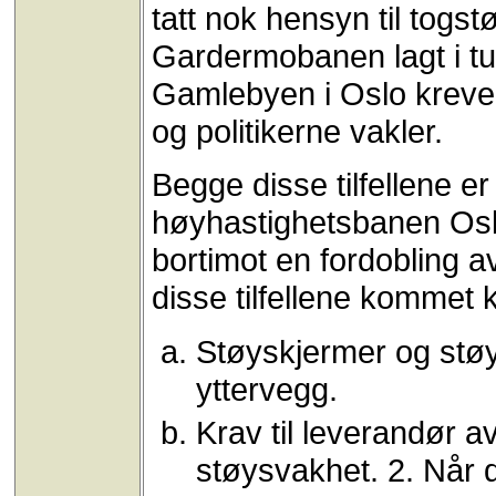
tatt nok hensyn til togst
Gardermobanen lagt i t
Gamlebyen i Oslo krever
og politikerne vakler.
Begge disse tilfellene e
høyhastighetsbanen Os
bortimot en fordobling a
disse tilfellene kommet k
Støyskjermer og støy
yttervegg.
Krav til leverandør 
støysvakhet. 2. Når 