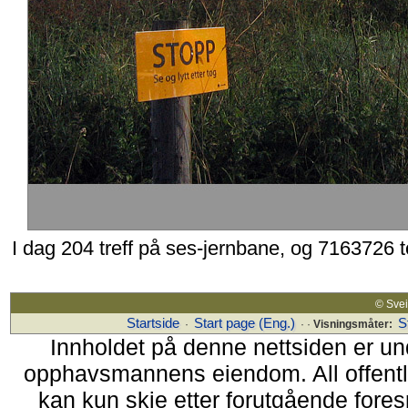
I dag 204 treff på ses-jernbane, og 7163726 
© Sv
Startside
Start page (Eng.)
S
·
· ·
Visningsmåter:
Innholdet på denne nettsiden er un
opphavsmannens eiendom. All offentlig 
kan kun skje etter forutgående fores