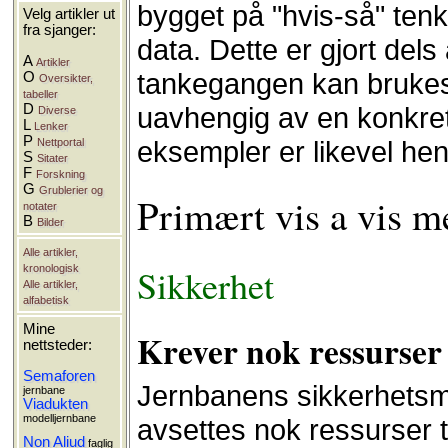
bygget på "hvis-så" tenk
Velg artikler ut
fra sjanger:
data. Dette er gjort dels
A
Artikler
tankegangen kan brukes
O
Oversikter,
tabeller
D
uavhengig av en konkret
Diverse
L
Lenker
P
eksempler er likevel hen
Nettportal
S
Sitater
F
Forskning
G
Grublerier og
Primært vis a vis m
notater
B
Bilder
Alle artikler,
Sikkerhet
kronologisk
Alle artikler,
alfabetisk
Mine
Krever nok ressurser 
nettsteder:
Semaforen
Jernbanens sikkerhetsme
jernbane
Viadukten
modelljernbane
avsettes nok ressurser t
Non Aliud
faglig