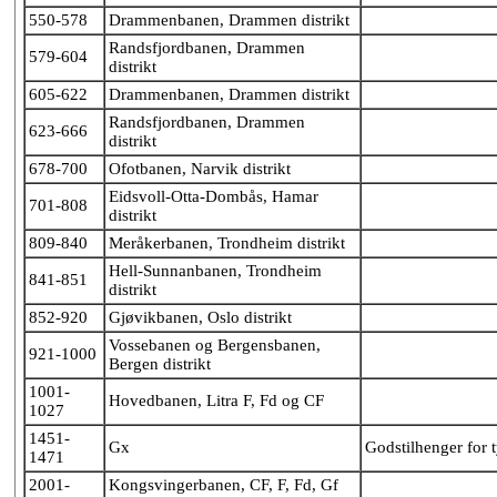
550-578
Drammenbanen, Drammen distrikt
Randsfjordbanen, Drammen
579-604
distrikt
605-622
Drammenbanen, Drammen distrikt
Randsfjordbanen, Drammen
623-666
distrikt
678-700
Ofotbanen, Narvik distrikt
Eidsvoll-Otta-Dombås, Hamar
701-808
distrikt
809-840
Meråkerbanen, Trondheim distrikt
Hell-Sunnanbanen, Trondheim
841-851
distrikt
852-920
Gjøvikbanen, Oslo distrikt
Vossebanen og Bergensbanen,
921-1000
Bergen distrikt
1001-
Hovedbanen, Litra F, Fd og CF
1027
1451-
Gx
Godstilhenger for 
1471
2001-
Kongsvingerbanen, CF, F, Fd, Gf