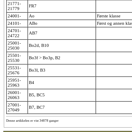
21771-
FR7
21779
24001-
Ao
Første klasse
24101-
ABo
Først og annen kla
24701-
AB7
24722
25001-
Bo2d, B10
25030
25501-
Bo3f > Bo3p, B2
25530
25531-
Bo3l, B3
25676
25951-
B4
25963
26001-
B5, BC5
26063
27001-
B7, BC7
27049
Denne artikkelen er vist 34878 ganger