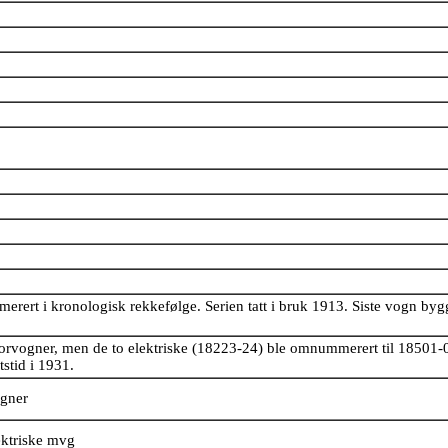
rert i kronologisk rekkefølge. Serien tatt i bruk 1913. Siste vogn byg
torvogner, men de to elektriske (18223-24) ble omnummerert til 18501-
tstid i 1931.
ogner
ektriske mvg