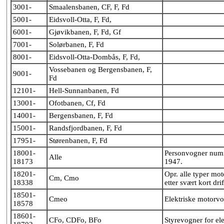
3001-
Smaalensbanen, CF, F, Fd
5001-
Eidsvoll-Otta, F, Fd,
6001-
Gjøvikbanen, F, Fd, Gf
7001-
Solørbanen, F, Fd
8001-
Eidsvoll-Otta-Dombås, F, Fd,
Vossebanen og Bergensbanen, F,
9001-
Fd
12101-
Hell-Sunnanbanen, Fd
13001-
Ofotbanen, Cf, Fd
14001-
Bergensbanen, F, Fd
15001-
Randsfjordbanen, F, Fd
17951-
Størenbanen, F, Fd
18001-
Personvogner numme
Alle
18173
1947.
18201-
Opr. alle typer mo
Cm, Cmo
18338
etter svært kort drif
18501-
Cmeo
Elektriske motorv
18578
18601-
CFo, CDFo, BFo
Styrevogner for el