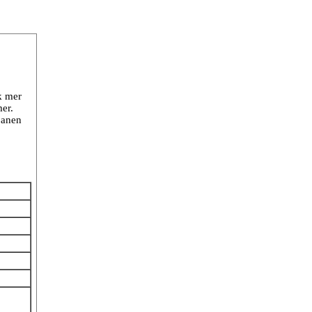
k mer
er.
banen