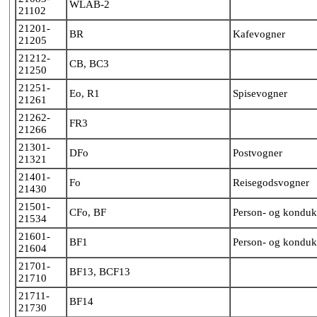
WLAB-2
21102
21201-
BR
Kafevogner
21205
21212-
CB, BC3
21250
21251-
Eo, R1
Spisevogner
21261
21262-
FR3
21266
21301-
DFo
Postvogner
21321
21401-
Fo
Reisegodsvogner
21430
21501-
CFo, BF
Person- og konduk
21534
21601-
BF1
Person- og konduk
21604
21701-
BF13, BCF13
21710
21711-
BF14
21730