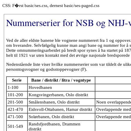
CSS: F�rst basic/ses.css, dernest basic/ses-paged.css
Nummerserier for NSB og NHJ-
Ved de aller eldste banene ble vognene nummerert fra 1 og oppover.
om hverandre. Selvfølgelig kunne man angi bane og nummer for å sk
Dette omnummeringsarbeidet på bredt spor synes å ha startet på 1870
helt til 1921 var uten kontakt med det øvrige nasjonale bredsporede 
Nedenstående liste viser hvilke nummerserier som var tildelt de ulike
persontogsvogner og godsstoppevogner (F).
Serie
Bane / distrikt / litra / vogntype
1-100
Hovedbanen
101-200
Kongsvingerbanen, Oslo distrikt
201-500
Smålensbanen, Oslo distrikt
Noen overlappend
421-470
Eidsvoll-Ottabanen, Hamar distrikt
Overlappende med
471-500
Solørbanen, Oslo distrikt
Overlappende med
Randsfjordbanen, Drammen
501-549
distrikt