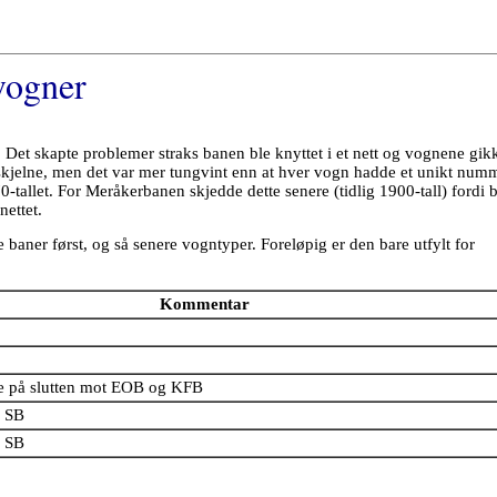
vogner
 Det skapte problemer straks banen ble knyttet i et nett og vognene gik
jelne, men det var mer tungvint enn at hver vogn hadde et unikt numm
-tallet. For Meråkerbanen skjedde dette senere (tidlig 1900-tall) fordi 
nettet.
 baner først, og så senere vogntyper. Foreløpig er den bare utfylt for
Kommentar
e på slutten mot EOB og KFB
 SB
 SB