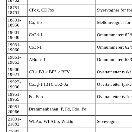
18702
18751-
CFox, CDFox
Styrevogner for f
18791
18801-
Co, Bo
Mellomvogner for 
18956
19001-
Co2d-1
Omnummerert 62/6
19030
19031-
Co3f-1
Omnummerert 62/6
19060
19061-
ABo2c-1
Omnummerert 62/6
19063
19900-
C3 > B3 > BF3 > BFV1
Overtatt etter tysk
19921
19922-
Co3g-1 (B1), Co2-3a
Overtatt etter tysk
19930
19951-
Fo, Fdo
Overtatt etter tysk
19955
20051-
Drammenbanen, F, Fd, Fdo, Fo
20066
21001-
WLAo, WLABo, WLBo
Sovevogner
21082
21083-