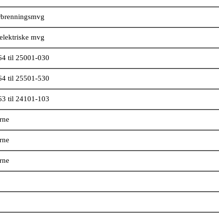
orbrenningsmvg
elektriske mvg
4 til 25001-030
4 til 25501-530
3 til 24101-103
erne
erne
erne