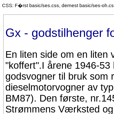
CSS: F�rst basic/ses.css, dernest basic/ses-oh.c
Gx - godstilhenger 
En liten side om en liten
"koffert".I årene 1946-5
godsvogner til bruk som 
dieselmotorvogner av ty
BM87). Den første, nr.14
Strømmens Værksted og v