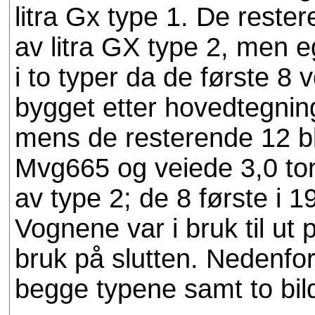
litra Gx type 1. De reste
av litra GX type 2, men e
i to typer da de første 8
bygget etter hovedtegnin
mens de resterende 12 bl
Mvg665 og veiede 3,0 to
av type 2; de 8 første i 1
Vognene var i bruk til ut p
bruk på slutten. Nedenfor
begge typene samt to bild