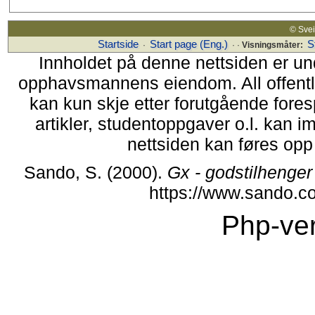
© Sv
Startside
Start page (Eng.)
S
·
· ·
Visningsmåter:
Innholdet på denne nettsiden er un
opphavsmannens eiendom. All offentlig 
kan kun skje etter forutgående fores
artikler, studentoppgaver o.l. kan i
nettsiden kan føres opp i
Sando, S. (2000).
Gx - godstilhenger
https://www.sando.c
Php-ver