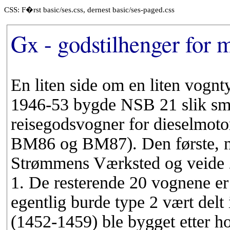
CSS: F�rst basic/ses.css, dernest basic/ses-paged.css
Gx - godstilhenger for 
En liten side om en liten vognty
1946-53 bygde NSB 21 slik sm
reisegodsvogner for dieselmoto
BM86 og BM87). Den første, nr
Strømmens Værksted og veide 2
1. De resterende 20 vognene er
egentlig burde type 2 vært delt 
(1452-1459) ble bygget etter 