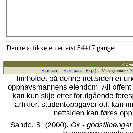
Denne artikkelen er vist 54417 ganger
© Sv
Startside
Start page (Eng.)
S
·
· ·
Visningsmåter:
Innholdet på denne nettsiden er un
opphavsmannens eiendom. All offentlig 
kan kun skje etter forutgående fores
artikler, studentoppgaver o.l. kan i
nettsiden kan føres opp i
Sando, S. (2000).
Gx - godstilhenger