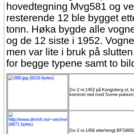
hovedtegning Mvg581 og vei
resterende 12 ble bygget et
tonn. Høka bygde alle vognen
og de 12 siste i 1952. Vognene
men var lite i bruk på slutt
for begge typene samt to bil
Gx-2 nr.1452 på Kongsberg st, lo
kommet ned med Svene-pukken.
Gx-2 nr.1456 etterhengt BFS8692