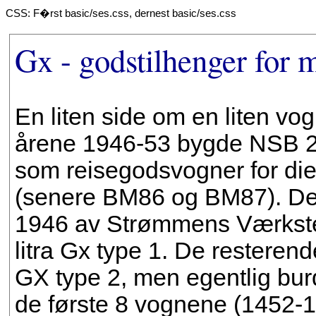
CSS: F�rst basic/ses.css, dernest basic/ses.css
Gx - godstilhenger for 
En liten side om en liten vogn
årene 1946-53 bygde NSB 21
som reisegodsvogner for die
(senere BM86 og BM87). Den 
1946 av Strømmens Værksted
litra Gx type 1. De resterend
GX type 2, men egentlig burd
de første 8 vognene (1452-1