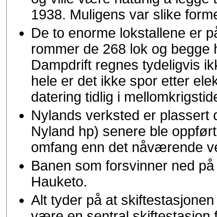
1938. Muligens var slike former 
De to enorme lokstallene er p
rommer de 268 lok og begge ha
Dampdrift regnes tydeligvis i
hele er det ikke spor etter elek
datering tidlig i mellomkrigstid
Nylands verksted er plassert
Nyland hp) senere ble oppført.
omfang enn det nåværende ve
Banen som forsvinner ned på u
Hauketo.
Alt tyder på at skiftestasjone
være en sentral skiftestasjon