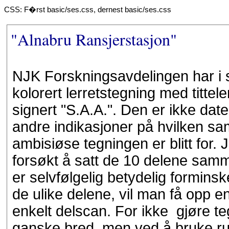
CSS: F�rst basic/ses.css, dernest basic/ses.css
"Alnabru Ransjerstasjon"
NJK Forskningsavdelingen har i si
kolorert lerretstegning med tittel
signert "S.A.A.". Den er ikke date
andre indikasjoner på hvilken 
ambisiøse tegningen er blitt for.
forsøkt å satt de 10 delene samm
er selvfølgelig betydelig formins
de ulike delene, vil man få opp e
enkelt delscan. For ikke gjøre teg
ganske bred, men ved å bruke rull