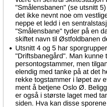
"Smålensbanen" (se utsnitt 5)
det ikke nevnt noe om vestlige
neppe et ledd i en sentralsta
"Smålensbane" tyder på en da
skiftet navn til Østfoldbanen d
Utsnitt 4 og 5 har sporgrupper
"Driftsbanegård". Man kunne tr
persontogstammer, men tilgang
elendig med tanke på at det he
rekke togstammer i løpet av 
ment å betjene Oslo Ø. Belig
er også i største laget med ta
siden. Hva kan disse sporen