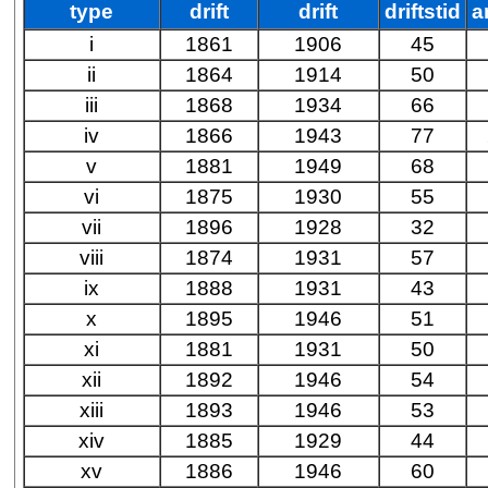
type
drift
drift
driftstid
a
i
1861
1906
45
ii
1864
1914
50
iii
1868
1934
66
iv
1866
1943
77
v
1881
1949
68
vi
1875
1930
55
vii
1896
1928
32
viii
1874
1931
57
ix
1888
1931
43
x
1895
1946
51
xi
1881
1931
50
xii
1892
1946
54
xiii
1893
1946
53
xiv
1885
1929
44
xv
1886
1946
60