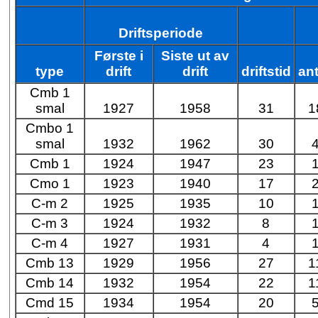
Driftsperiode
Første i
Siste ut av
type
drift
drift
driftstid
ant
Cmb 1
smal
1927
1958
31
1
Cmbo 1
smal
1932
1962
30
Cmb 1
1924
1947
23
Cmo 1
1923
1940
17
C-m 2
1925
1935
10
C-m 3
1924
1932
8
C-m 4
1927
1931
4
Cmb 13
1929
1956
27
1
Cmb 14
1932
1954
22
1
Cmd 15
1934
1954
20