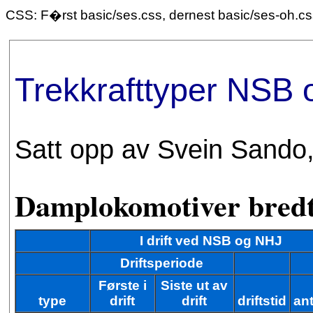
CSS: F�rst basic/ses.css, dernest basic/ses-oh.c
Trekkrafttyper NSB
Satt opp av Svein Sando
Damplokomotiver bredt
I drift ved NSB og NHJ
Driftsperiode
Første i
Siste ut av
type
drift
drift
driftstid
ant