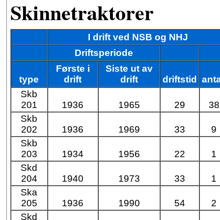
Skinnetraktorer
I drift ved NSB og NHJ
Driftsperiode
Første i
Siste ut av
type
drift
drift
driftstid
anta
Skb
201
1936
1965
29
38
Skb
202
1936
1969
33
9
Skb
203
1934
1956
22
1
Skd
204
1940
1973
33
1
Ska
205
1936
1990
54
2
Skd