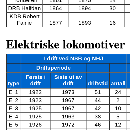
Trønderen
1861
1875
14
DRB Halfdan
1864
1894
30
KDB Robert
Fairlie
1877
1893
16
Elektriske lokomotiver
I drift ved NSB og NHJ
Driftsperiode
Første i
Siste ut av
type
drift
drift
driftstid
antall
El 1
1922
1973
51
24
El 2
1923
1967
44
2
El 3
1925
1967
42
10
El 4
1925
1963
38
5
El 5
1926
1972
46
12