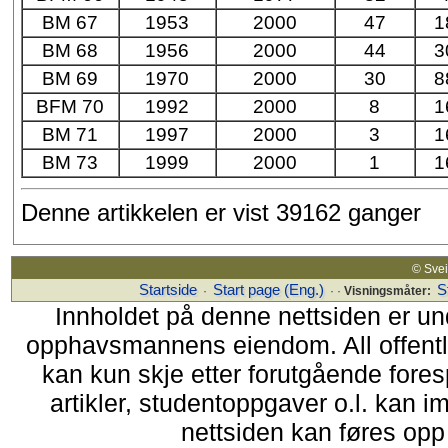
BM 67
1953
2000
47
1
BM 68
1956
2000
44
3
BM 69
1970
2000
30
8
BFM 70
1992
2000
8
1
BM 71
1997
2000
3
1
BM 73
1999
2000
1
1
Denne artikkelen er vist 39162 ganger
© Sv
Startside
Start page (Eng.)
S
·
· ·
Visningsmåter:
Innholdet på denne nettsiden er un
opphavsmannens eiendom. All offentlig 
kan kun skje etter forutgående fores
artikler, studentoppgaver o.l. kan i
nettsiden kan føres opp i