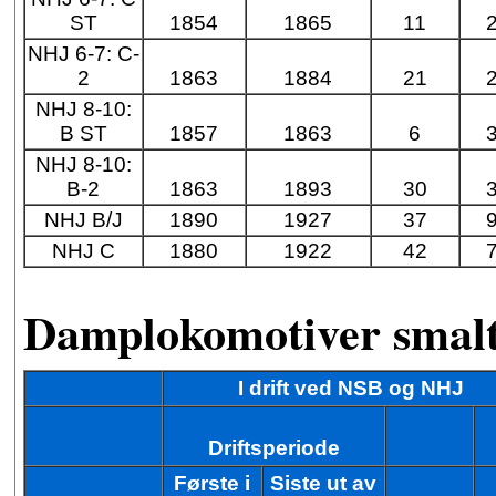
ST
1854
1865
11
NHJ 6-7: C-
2
1863
1884
21
NHJ 8-10:
B ST
1857
1863
6
NHJ 8-10:
B-2
1863
1893
30
NHJ B/J
1890
1927
37
NHJ C
1880
1922
42
Damplokomotiver smalt
I drift ved NSB og NHJ
Driftsperiode
Første i
Siste ut av