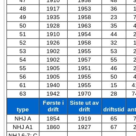
47
1910
1958
48
48
1917
1953
36
49
1935
1958
23
50
1928
1963
35
51
1910
1954
44
52
1926
1958
32
53
1902
1955
53
54
1902
1957
55
55
1905
1951
46
56
1905
1955
50
61
1940
1955
15
4
63
1942
1970
28
7
Første i
Siste ut av
type
drift
drift
driftstid
ant
NHJ A
1854
1919
65
NHJ A1
1860
1927
67
NHJ 6-7: C