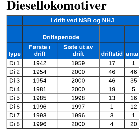
Diesellokomotiver
I drift ved NSB og NHJ
Driftsperiode
Første i
Siste ut av
type
drift
drift
driftstid
antal
Di 1
1942
1959
17
1
Di 2
1954
2000
46
46
Di 3
1954
2000
46
35
Di 4
1981
2000
19
5
Di 5
1985
1998
13
16
Di 6
1996
1997
1
12
Di 7
1993
1996
3
1
Di 8
1996
2000
4
20