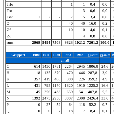
Trfo
1
1
0,4
0,0
Tso
3
0,6
0,0
Tsfo
1
2
2
7
5
3,4
0,0
Ø
40
40
16,0
0,2
Øf
10
10
4,0
0,1
Øo
4
0,8
0,0
sum
2969
5494
7508
9823
10212
7201,2
100,0
Gruppert
1900
1911
1920
1933
1945
gj.snitt
gj.snitt
1
antall
G
614
1430
1781
2264
2945
1806,8
24,6
2
H
18
135
370
470
446
287,8
3,9
K
357
419
406
388
226
359,2
4,9
1
L
431
795
1170
1820
1910
1225,2
16,6
1
M
145
256
438
659
541
407,8
5,5
N
1392
2475
2950
3007
2308
2426,4
33,0
4
P
0
27
52
64
118
52,2
0,7
Q
0
0
7
18
17
8,4
0,1