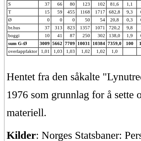
S
37
66
80
123
102
81,6
1,1
T
15
59
455
1168
1717
682,8
9,3
Ø
0
0
0
50
54
20,8
0,3
br.hus
37
313
823
1357
1071
720,2
9,8
boggi
10
41
87
250
302
138,0
1,9
sum G-Ø
3009
5662
7709
10031
10384
7359,0
100
overlappfaktor
1,01
1,03
1,03
1,02
1,02
1,0
Hentet fra den såkalte "Lynutred
1976 som grunnlag for å sette 
materiell.
Kilder
: Norges Statsbaner: Pe