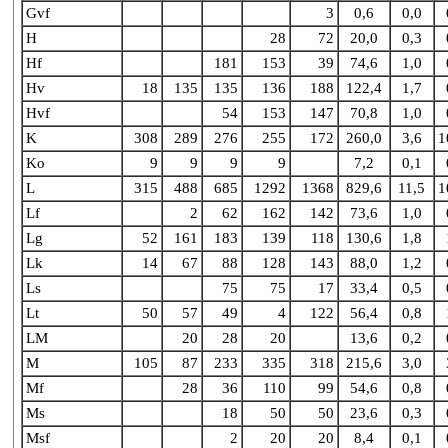
Gvf
3
0,6
0,0
H
28
72
20,0
0,3
Hf
181
153
39
74,6
1,0
Hv
18
135
135
136
188
122,4
1,7
Hvf
54
153
147
70,8
1,0
K
308
289
276
255
172
260,0
3,6
1
Ko
9
9
9
9
7,2
0,1
L
315
488
685
1292
1368
829,6
11,5
1
Lf
2
62
162
142
73,6
1,0
Lg
52
161
183
139
118
130,6
1,8
Lk
14
67
88
128
143
88,0
1,2
Ls
75
75
17
33,4
0,5
Lt
50
57
49
4
122
56,4
0,8
LM
20
28
20
13,6
0,2
M
105
87
233
335
318
215,6
3,0
Mf
28
36
110
99
54,6
0,8
Ms
18
50
50
23,6
0,3
Msf
2
20
20
8,4
0,1