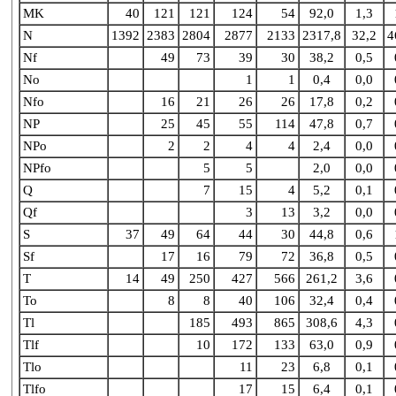
MK
40
121
121
124
54
92,0
1,3
N
1392
2383
2804
2877
2133
2317,8
32,2
4
Nf
49
73
39
30
38,2
0,5
No
1
1
0,4
0,0
Nfo
16
21
26
26
17,8
0,2
NP
25
45
55
114
47,8
0,7
NPo
2
2
4
4
2,4
0,0
NPfo
5
5
2,0
0,0
Q
7
15
4
5,2
0,1
Qf
3
13
3,2
0,0
S
37
49
64
44
30
44,8
0,6
Sf
17
16
79
72
36,8
0,5
T
14
49
250
427
566
261,2
3,6
To
8
8
40
106
32,4
0,4
Tl
185
493
865
308,6
4,3
Tlf
10
172
133
63,0
0,9
Tlo
11
23
6,8
0,1
Tlfo
17
15
6,4
0,1