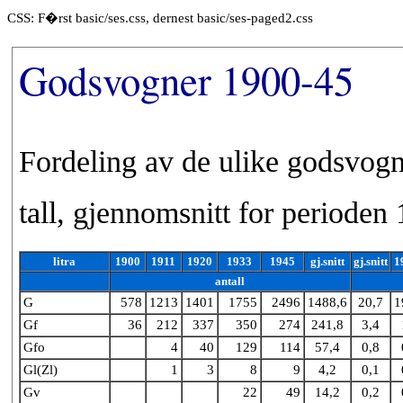
CSS: F�rst basic/ses.css, dernest basic/ses-paged2.css
Godsvogner 1900-45
Fordeling av de ulike godsvognl
tall, gjennomsnitt for perioden
litra
1900
1911
1920
1933
1945
gj.snitt
gj.snitt
1
antall
G
578
1213
1401
1755
2496
1488,6
20,7
1
Gf
36
212
337
350
274
241,8
3,4
Gfo
4
40
129
114
57,4
0,8
Gl(Zl)
1
3
8
9
4,2
0,1
Gv
22
49
14,2
0,2