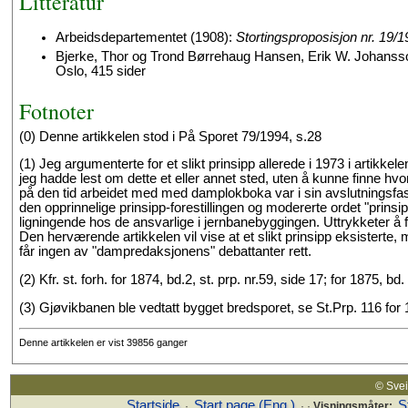
Litteratur
Arbeidsdepartementet (1908):
Stortingsproposisjon nr. 19/
Bjerke, Thor og Trond Børrehaug Hansen, Erik W. Johanss
Oslo, 415 sider
Fotnoter
(0) Denne artikkelen stod i På Sporet 79/1994, s.28
(1) Jeg argumenterte for et slikt prinsipp allerede i 1973 i artikkel
jeg hadde lest om dette et eller annet sted, uten å kunne finne hvo
på den tid arbeidet med med damplokboka var i sin avslutningsfase. 
den opprinnelige prinsipp-forestillingen og modererte ordet "prinsip
ligningende hos de ansvarlige i jernbanebyggingen. Uttrykketer å f
Den herværende artikkelen vil vise at et slikt prinsipp eksisterte,
får ingen av "dampredaksjonens" debattanter rett.
(2) Kfr. st. forh. for 1874, bd.2, st. prp. nr.59, side 17; for 1875, bd. 
(3) Gjøvikbanen ble vedtatt bygget bredsporet, se St.Prp. 116 for 
Denne artikkelen er vist 39856 ganger
© Sv
Startside
Start page (Eng.)
S
·
· ·
Visningsmåter: