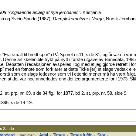
1908 "Angaaende anlæg af nye jernbaner."
. Kristiania
on og Svein Sando (1987):
Damplokomotiver i Norge
, Norsk Jernban
en "Fra smalt til bredt spor" i På Sporet nr.11, side 31, og årsaken var 
r. Denne artikkelen ble trykt på nytt i første utgave av Banedata, 1985
Debatten i redaksjonen avspeiles i og med at jeg gjorde retrett i forh
p" med en fotnote som forklarer at dette "ikke [er] et slags vedtak elle
orstå som en slags ledesnor som vi i ettertid mener må ha vært fulgt.
 men at det var noe annerledes enn det jeg argumenterte for i 1973. Sli
2, st. prp. nr. 69, side 34 flg., for 1877, bd 2, st. prp. nr. 58, side 9.
1895, side 14-19.
ein Sando
tandard
Arial
Times
Times luftig
Stor
· Uten meny:
·
·
·
·