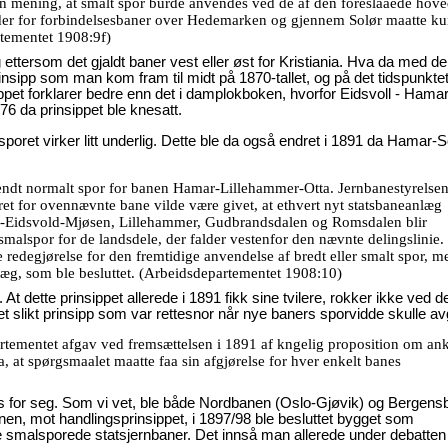
ening, at smalt spor burde anvendes ved de af den foreslaaede hoved
r for forbindelsesbaner over Hedemarken og gjennem Solør maatte k
rtementet 1908:9f)
g ettersom det gjaldt baner vest eller øst for Kristiania. Hva da med d
sipp som man kom fram til midt på 1870-tallet, og på det tidspunktet
pet forklarer bedre enn det i damplokboken, hvorfor Eidsvoll - Hamar
76 da prinsippet ble knesatt.
t virker litt underlig. Dette ble da også endret i 1891 da Hamar-S
anvendt normalt spor for banen Hamar-Lillehammer-Otta. Jernbanestyrelsen
et for ovennævnte bane vilde være givet, at ethvert nyt statsbaneanlæg
ania-Eidsvold-Mjøsen, Lillehammer, Gudbrandsdalen og Romsdalen blir
malspor for de landsdele, der falder vestenfor den nævnte delingslinie.
redegjørelse for den fremtidige anvendelse af bredt eller smalt spor, m
g, som ble besluttet. (Arbeidsdepartementet 1908:10)
. At dette prinsippet allerede i 1891 fikk sine tvilere, rokker ikke ved d
t slikt prinsipp som var rettesnor når nye baners sporvidde skulle av
rtementet afgav ved fremsættelsen i 1891 af kngelig proposition om an
at spørgsmaalet maatte faa sin afgjørelse for hver enkelt banes
res for seg. Som vi vet, ble både Nordbanen (Oslo-Gjøvik) og Bergen
en, mot handlingsprinsippet, i 1897/98 ble besluttet bygget som
e smalsporede statsjernbaner. Det innså man allerede under debatte