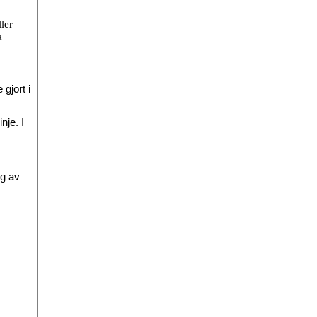
ler
a
gjort i
nje. I
ng av