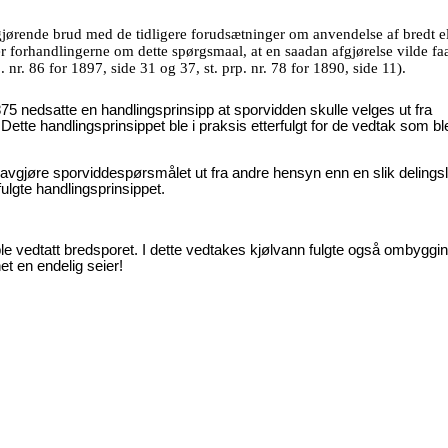
jørende brud med de tidligere forudsætninger om anvendelse af bredt el
r forhandlingerne om dette spørgsmaal, at en saadan afgjørelse vilde fa
nr. 86 for 1897, side 31 og 37, st. prp. nr. 78 for 1890, side 11).
5 nedsatte en handlingsprinsipp at sporvidden skulle velges ut fra
 Dette handlingsprinsippet ble i praksis etterfulgt for de vedtak som ble 
e avgjøre sporviddespørsmålet ut fra andre hensyn enn en slik delingsli
ulgte handlingsprinsippet.
le vedtatt bredsporet. I dette vedtakes kjølvann fulgte også ombyggi
t en endelig seier!