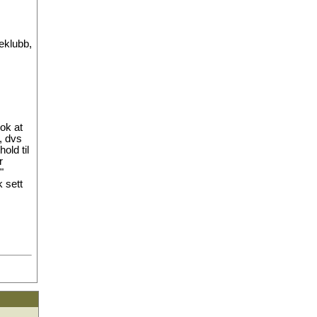
eklubb,
nok at
, dvs
old til
r
"
k sett