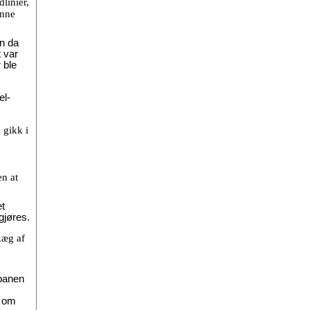
linier,
unne
en da
 var
 ble
el-
 gikk i
en at
et
gjøres.
kæg af
sbanen
n om