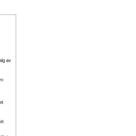
alg av
t:
et
dt