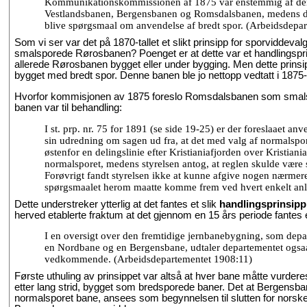
Kommunikationskommissionen af 1875 var enstemmig af den m
Vestlandsbanen, Bergensbanen og Romsdalsbanen, medens de
blive spørgsmaal om anvendelse af bredt spor. (Arbeidsdepa
Som vi ser var det på 1870-tallet et slikt prinsipp for sporviddeval
smalsporede Rørosbanen? Poenget er at dette var et handlingsprin
allerede Rørosbanen bygget eller under bygging. Men dette prinsip
bygget med bredt spor. Denne banen ble jo nettopp vedtatt i 1875-
Hvorfor kommisjonen av 1875 foreslo Romsdalsbanen som smalspore
banen var til behandling:
I st. prp. nr. 75 for 1891 (se side 19-25) er der foreslaaet 
sin udredning om sagen ud fra, at det med valg af normalspor
østenfor en delingslinie efter Kristianiafjorden over Kristi
normalsporet, medens styrelsen antog, at reglen skulde være s
Forøvrigt fandt styrelsen ikke at kunne afgive nogen nærmere 
spørgsmaalet herom maatte komme frem ved hvert enkelt anlæ
Dette understreker ytterlig at det fantes et slik
handlingsprinsipp
herved etablerte fraktum at det gjennom en 15 års periode fantes e
I en oversigt over den fremtidige jernbanebygning, som depa
en Nordbane og en Bergensbane, udtaler departementet ogsaa, 
vedkommende. (Arbeidsdepartementet 1908:11)
Første uthuling av prinsippet var altså at hver bane måtte vurde
etter lang strid, bygget som bredsporede baner. Det at Bergensban
normalsporet bane, ansees som begynnelsen til slutten for norsk