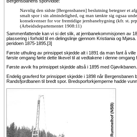
Bergensbanens sporvidde:
Navnlig den sidste [Bergensbanen] beslutning betegner et afg
smalt spor i sin almindelighed, og man tænkte sig ogsaa unde
konsekvenser for vor fremtidige jernbanebygning (kfr. st. prp. 
(Arbeidsdepartementet 1908:11)
Sammenfattende kan vi si det slik, at jernbanekommisjonen av 187
plassering i forhold til en delingslinje gjennom Kristiania og Mjøsa.
peridoen 1875-1895.[3]
Første uthuling av prinsippet skjedde alt i 1891 da man fant å vill
første omgang førte dette likevel til at vedtakene i denne omgang f
Første avvik fra prinsippet skjedde altså i 1895 med Gjøvikbanen.
Endelig gravferd for prinsippet skjedde i 1898 når Bergensbanen b
Randsfjordbanen til bredt spor. Bredsporforkjemperne hadde vunne