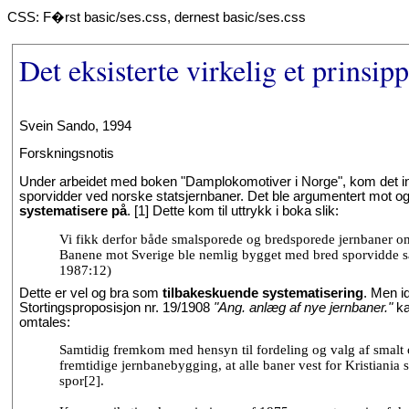
CSS: F�rst basic/ses.css, dernest basic/ses.css
Det eksisterte virkelig et prinsip
Svein Sando, 1994
Forskningsnotis
Under arbeidet med boken "Damplokomotiver i Norge", kom det inne
sporvidder ved norske statsjernbaner. Det ble argumentert mot 
systematisere på
. [1] Dette kom til uttrykk i boka slik:
Vi fikk derfor både smalsporede og bredsporede jernbaner om hv
Banene mot Sverige ble nemlig bygget med bred sporvidde så 
1987:12)
Dette er vel og bra som
tilbakeskuende systematisering
. Men id
Stortingsproposisjon nr. 19/1908
"Ang. anlæg af nye jernbaner."
ka
omtales:
Samtidig fremkom med hensyn til fordeling og valg af smalt 
fremtidige jernbanebygging, at alle baner vest for Kristiania
spor[2].