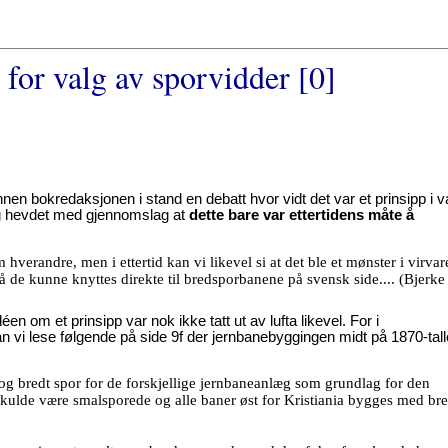
p for valg av sporvidder [0]
n bokredaksjonen i stand en debatt hvor vidt det var et prinsipp i v
og hevdet med gjennomslag at
dette bare var ettertidens måte å
erandre, men i ettertid kan vi likevel si at det ble et mønster i virvare
de kunne knyttes direkte til bredsporbanene på svensk side.... (Bjerke
éen om et prinsipp var nok ikke tatt ut av lufta likevel. For i
n vi lese følgende på side 9f der jernbanebyggingen midt på 1870-tall
og bredt spor for de forskjellige jernbaneanlæg som grundlag for den
 skulde være smalsporede og alle baner øst for Kristiania bygges med bre