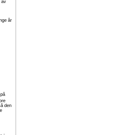
g av
ange år
 på
ore
så den
de