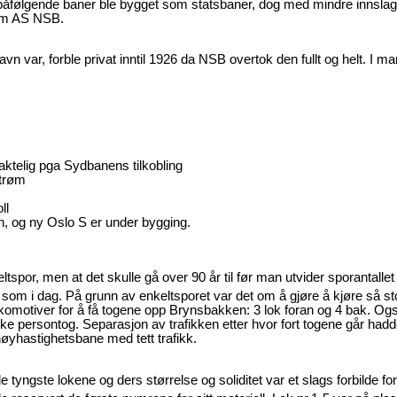
de påfølgende baner ble bygget som statsbaner, dog med mindre innsla
n om AS NSB.
 var, forble privat inntil 1926 da NSB overtok den fullt og helt. I m
aktelig pga Sydbanens tilkobling
strøm
ll
, og ny Oslo S er under bygging.
ltspor, men at det skulle gå over 90 år til før man utvider sporantallet
t som i dag. På grunn av enkeltsporet var det om å gjøre å kjøre så st
komotiver for å få togene opp Brynsbakken: 3 lok foran og 4 bak. Og
ke persontog. Separasjon av trafikken etter hvor fort togene går had
høyhastighetsbane med tett trafikk.
 tyngste lokene og ders størrelse og soliditet var et slags forbilde for