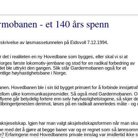
mobanen - et 140 års spenn
krivelse av løsmassetunnelen på Eidsvoll 7.12.1994.
r det i realiteten en ny Hovedbane som bygges, eller skal vi si at
ges første lokomotiv-jernbane og stod for en radikal forbedring av
et ble uttrykt den gangen. Slik står Gardermobanen også for et
tlige høyhastighetsbane i Norge.
en. Hovedbanen ble i sin tid bygget primært for å forbinde innsjøtra
 mellom ulike kommunikasjonsmidler. Så også med Gardermobanen. 
lyene går betydelig fortere enn selv høyhastighetstogene, så skjer de
ilbringertjenesten derimot, løses på en radikalt annerledes måte - og 
aksjeselskap. Igjen har man valgt aksjelselskapsformen når man sku
oe med det å gjøre at begge baner var og er regnet som så lønnsom
? Erfaringene med Hovedbanens private innslag var imidlertid ikke 