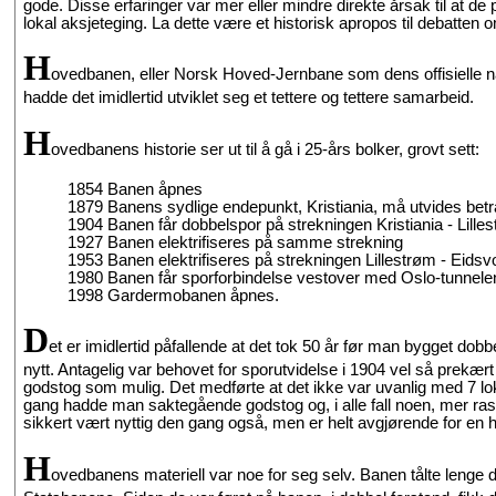
gode. Disse erfaringer var mer eller mindre direkte årsak til at 
lokal aksjeteging. La dette være et historisk apropos til debatte
H
ovedbanen, eller Norsk Hoved-Jernbane som dens offisielle navn
hadde det imidlertid utviklet seg et tettere og tettere samarbeid.
H
ovedbanens historie ser ut til å gå i 25-års bolker, grovt sett:
1854 Banen åpnes
1879 Banens sydlige endepunkt, Kristiania, må utvides betr
1904 Banen får dobbelspor på strekningen Kristiania - Lille
1927 Banen elektrifiseres på samme strekning
1953 Banen elektrifiseres på strekningen Lillestrøm - Eidsvo
1980 Banen får sporforbindelse vestover med Oslo-tunnelen
1998 Gardermobanen åpnes.
D
et er imidlertid påfallende at det tok 50 år før man bygget dobbe
nytt. Antagelig var behovet for sporutvidelse i 1904 vel så prekær
godstog som mulig. Det medførte at det ikke var uvanlig med 7 lo
gang hadde man saktegående godstog og, i alle fall noen, mer ras
sikkert vært nyttig den gang også, men er helt avgjørende for en 
H
ovedbanens materiell var noe for seg selv. Banen tålte lenge de