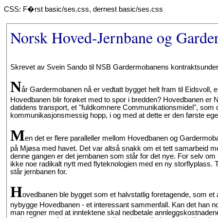
CSS: F�rst basic/ses.css, dernest basic/ses.css
Norsk Hoved-Jernbane og Garder
Skrevet av Svein Sando til NSB Gardermobanens kontraktsunders
N
år Gardermobanen nå er vedtatt bygget helt fram til Eidsvoll, e
Hovedbanen blir forøket med to spor i bredden? Hovedbanen er Nor
datidens transport, et "fuldkomnere Communikationsmidel", som d
kommunikasjonsmessig hopp, i og med at dette er den første egen
M
en det er flere paralleller mellom Hovedbanen og Gardermoban
på Mjøsa med havet. Det var altså snakk om et tett samarbeid
denne gangen er det jernbanen som står for det nye. For selv om f
ikke noe radikalt nytt med flyteknologien med en ny storflyplass. T
står jernbanen for.
H
ovedbanen ble bygget som et halvstatlig foretagende, som et 
nybygge Hovedbanen - et interessant sammenfall. Kan det han n
man regner med at inntektene skal nedbetale annleggskostnadene