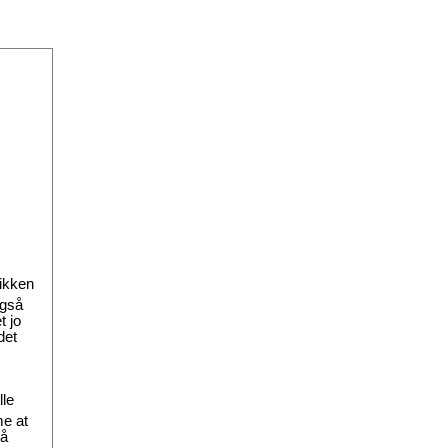
fikken
Også
t jo
det
lle
me at
så