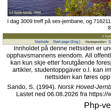
I dag 3009 treff på ses-jernbane, og 716211
8
© Sv
Startside
Start page (Eng.)
S
·
· ·
Visningsmåter:
Innholdet på denne nettsiden er un
opphavsmannens eiendom. All offentlig 
kan kun skje etter forutgående fores
artikler, studentoppgaver o.l. kan i
nettsiden kan føres opp i
Sando, S. (1994).
Norsk Hoved-Jernb
Lastet ned 06.08.2026 fra https:
Php-ve