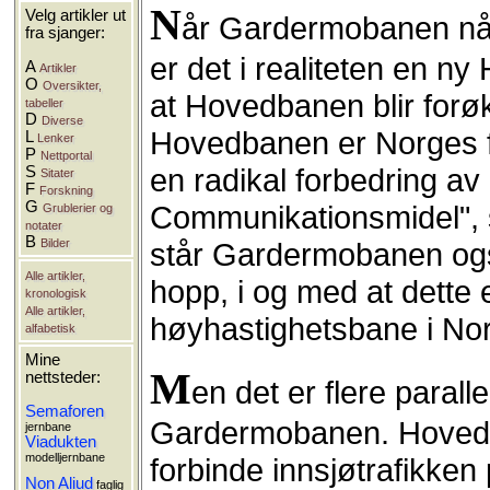
N
Velg artikler ut
år Gardermobanen nå er
fra sjanger:
er det i realiteten en n
A
Artikler
O
Oversikter,
at Hovedbanen blir forø
tabeller
D
Diverse
Hovedbanen er Norges fø
L
Lenker
P
Nettportal
en radikal forbedring av
S
Sitater
F
Forskning
G
Communikationsmidel", s
Grublerier og
notater
B
Bilder
står Gardermobanen og
Alle artikler,
hopp, i og med at dette 
kronologisk
Alle artikler,
høyhastighetsbane i No
alfabetisk
Mine
M
nettsteder:
en det er flere paral
Semaforen
Gardermobanen. Hovedban
jernbane
Viadukten
modelljernbane
forbinde innsjøtrafikken
Non Aliud
faglig