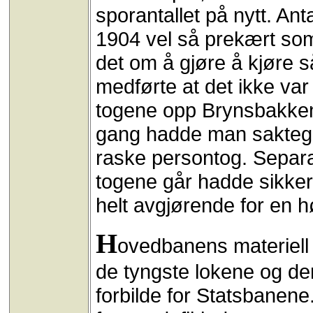
sporantallet på nytt. Ant
1904 vel så prekært som
det om å gjøre å kjøre 
medførte at det ikke var
togene opp Brynsbakken
gang hadde man saktegåe
raske persontog. Separas
togene går hadde sikker
helt avgjørende for en h
H
ovedbanens materiell 
de tyngste lokene og ders
forbilde for Statsbanene