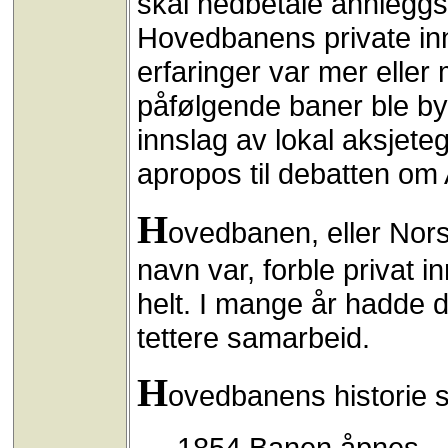
skal nedbetale annlegg
Hovedbanens private inns
erfaringer var mer eller 
påfølgende baner ble b
innslag av lokal aksjeteg
apropos til debatten o
H
ovedbanen, eller Nor
navn var, forble privat i
helt. I mange år hadde de
tettere samarbeid.
H
ovedbanens historie ser
1854 Banen åpnes