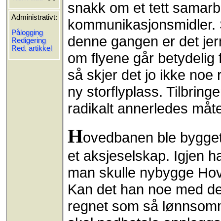
snakk om et tett samarb
Administrativt:
kommunikasjonsmidler.
Pålogging
denne gangen er det jer
Redigering
Red. artikkel
om flyene går betydelig 
så skjer det jo ikke noe
ny storflyplass. Tilbring
radikalt annerledes måte
H
ovedbanen ble bygget
et aksjeselskap. Igjen 
man skulle nybygge Hov
Kan det han noe med det
regnet som så lønnsomm