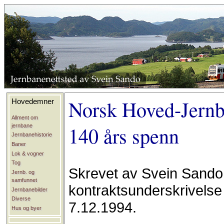
Norsk Hoved-Jernb
Hovedemner
Allment om
jernbane
140 års spenn
Jernbanehistorie
Baner
Lok & vogner
Tog
Skrevet av Svein Sand
Jernb. og
samfunnet
kontraktsunderskrivelse
Jernbanebilder
Diverse
7.12.1994.
Hus og byer