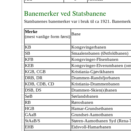
Banemerker ved Statsbanene
Statsbanenes banemerker var i bruk til ca 1921. Banemerke
Merke
Bane
(mest vanlige form først)
KB
Kongsvingerbanen
SB
Smaalensbanen (Østfoldbanen)
KFB
Kongsvinger-Flisenbanen
KEB
Kongsvinger-Elverumbanen (omf
KGB, CGB
Kristiania-Gjøvikbanen
DRB, DR
Drammen-Randsfjorbanen
KDB, CDB, CD
Kristiania-Drammenbanen
DSB, DS
Drammen-Skien(s)banen
SøB
Sørlandsbanen
RB
Rørosbanen
HGB
Hamar-Grundsetbanen
GAaB
Grundset-Aamotbanen
StAaB/S
Støren-Aamotbanen Syd (Rena-T
EHB
Eidsvoll-Hamarbanen