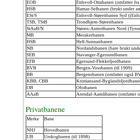
EOB
Eidsvoll-Ottabanen (omfatter f
HSB
Hamar-Selbanen (brukt under an
ESt/S
Eidsvoll-Størenbanen Syd ((Eid
TSB, TStB
Trondhjem-Størenbanen
StAaB/N
Støren-Aamotbanen Nord (Tynse
MB
Merakerbanen
HSB
Hell-Sunnanbanen
NB
Nordandsbanen (bare brukt unde
SEB
Stavanger-Egersundbanen
EFB
Egersund-Flekkefjordbanen
BVB
Bergen-Vossbanen (til 1909)
BB
Bergensbanen (omfatter også B
KBB, CBB
Kristiansand-Byglandsfjordbane
OB
Ofotbanen
AAaB
Arendal-Aamlibanen (omfatter 
Privatbanene
Merke
Bane
NHJ
Hovedbanen
UB
Urskogbanen (til 1898)