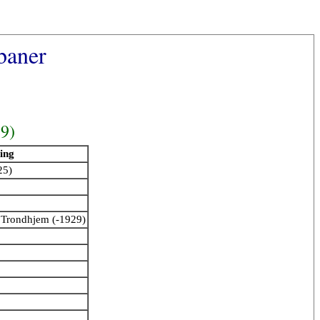
baner
89)
ing
25)
 Trondhjem (-1929)