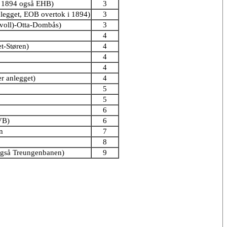
ra 1894 også EHB)
3
legget, EOB overtok i 1894)
3
svoll)-Otta-Dombås)
3
4
t-Støren)
4
4
4
r anlegget)
4
5
5
6
VB)
6
n
7
8
også Treungenbanen)
9