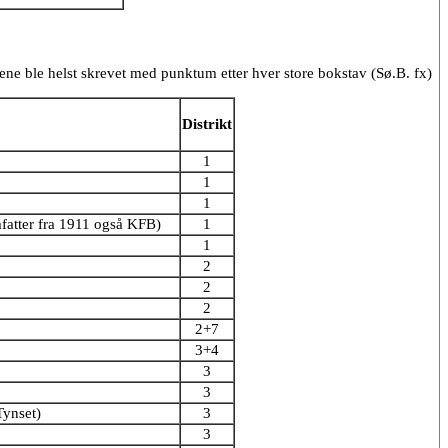
ne ble helst skrevet med punktum etter hver store bokstav (Sø.B. fx)
Distrikt
1
1
1
atter fra 1911 også KFB)
1
1
2
2
2
2+7
3+4
3
3
ynset)
3
3