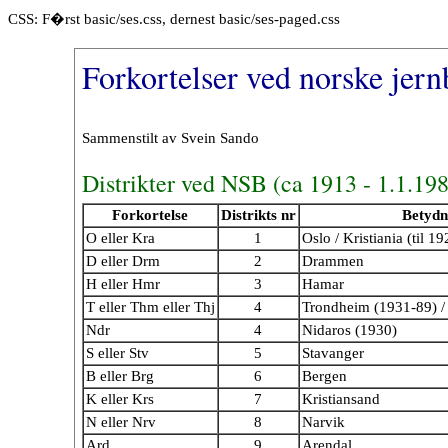
CSS: F�rst basic/ses.css, dernest basic/ses-paged.css
Forkortelser ved norske jern
Sammenstilt av Svein Sando
Distrikter ved NSB (ca 1913 - 1.1.19
Forkortelse
Distrikts nr
Betydn
O eller Kra
1
Oslo / Kristiania (til 19
D eller Drm
2
Drammen
H eller Hmr
3
Hamar
T eller Thm eller Thj
4
Trondheim (1931-89) /
Ndr
4
Nidaros (1930)
S eller Stv
5
Stavanger
B eller Brg
6
Bergen
K eller Krs
7
Kristiansand
N eller Nrv
8
Narvik
Ard
9
Arendal