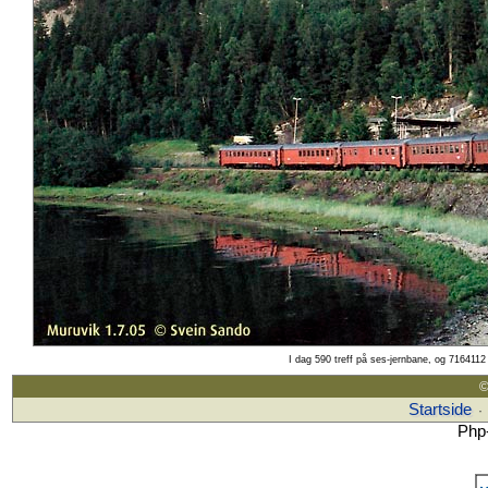
I dag 590 treff på ses-jernbane, og 7164112 
©
Startside
·
Php-