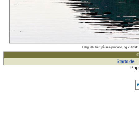
I dag 209 treff på ses-jernbane, og 7162341 
©
Startside
·
Php-