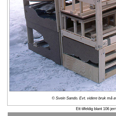
© Svein Sando. Evt. videre bruk må avt
Ett tilfeldig blant 106 je