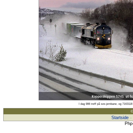
I dag 986 treff på ses-jernbane, og 7163118 
©
Startside
·
Php-