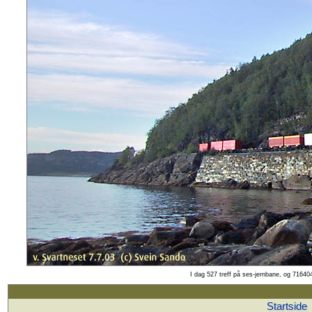
I dag 527 treff på ses-jernbane, og 716404
Startside