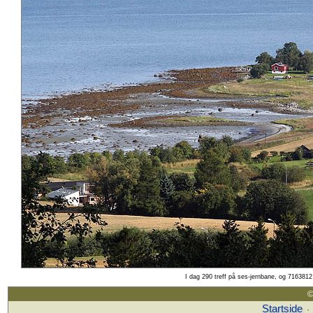
I dag 290 treff på ses-jernbane, og 7163812 
©
Startside
·