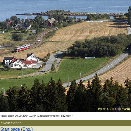
totalt siden 09.05.2004 11:49. Dagsgjennomsnitt: 882 treff ·
 Svein Sando
Start page (Eng.)
·