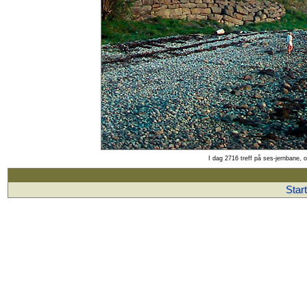
I dag 2716 treff på ses-jernbane, 
Star